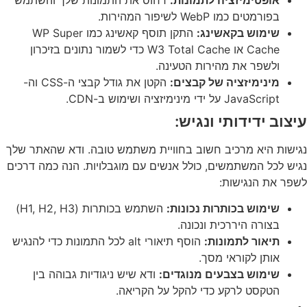
בפורמטים כמו WebP לשיפור המהירות.
שימוש בקאשינג:
התקן תוסף קאשינג כמו WP Super
Cache או W3 Total Cache כדי לשמור נתונים בזיכרון
ולשפר את מהירות הטעינה.
מינימיזציה של קבצים:
הקטן את גודל קבצי ה-CSS וה-
JavaScript על ידי מינימיזציה ושימוש ב-CDN.
עיצוב ידידותי ונגיש:
נגישות היא מרכיב חשוב בחוויית משתמש טובה. ודא שהאתר שלך
נגיש לכל המשתמשים, כולל אנשים עם מוגבלויות. הנה כמה דרכים
לשפר את הנגישות:
שימוש בכותרות נכונות:
השתמש בכותרות (H1, H2, H3)
בצורה היררכית ונכונה.
תיאור לתמונות:
הוסף תיאורי alt לכל התמונות כדי להנגיש
אותן לקוראי מסך.
שימוש בצבעים מנוגדים:
ודא שיש ניגודיות גבוהה בין
הטקסט לרקע כדי להקל על הקריאה.