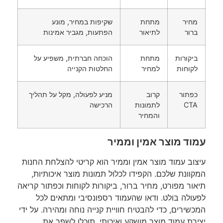
מחיר
מתחת
שקיפות במחיר, מונע
ברור
לתיאור
הפתעות, מגביר אמינות
ביקורות
מתחת
הוכחה חברתית, משפיע על
לקוחות
למחיר
החלטות הקנייה
כפתור
קרוב
מניע לפעולה, מקל על תהליך
CTA
לתמונות
הרכישה
והמחיר
עמוד מוצר אמין וממיר
עיצוב עמוד מוצר אמין וממיר הוא קריטי להצלחת החנות
המקוונת שלכם. הקפידו לכלול תמונות מוצר איכותיות,
תיאור מפורט, מחיר ברור, ביקורות לקוחות וכפתור קריאה
לפעולה בולט. ודאו שהעמוד רספונסיבי ומתאים לכל
המכשירים, כדי להבטיח חוויית קנייה נוחה ומהירה. על ידי
יצירת עמוד מוצר מושקע ואיכותי, תוכלו לשפר את