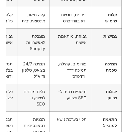
קלות
בינונית, דורשת
קלה מאוד,
קלה לשי
שימוש
ידע בוורדפרס
אינטואיטיבית
כלים מ
גמישות
גבוהה, מותאמת
מוגבלת
גבוהה,
אישית
לאפשרויות
אישית
Shopify
תמיכה
פורומים, קהילה,
תמיכה 24/7
טכנית
תמיכה דרך
בצ'אט, טלפון
בצ'אט, 
וורדפרס
ודוא"ל
ודוא"ל
יכולות
תוספים רבים ל-
כלים מובנים
כלים מו
שיווק
SEO ושיווק
לשיווק ו-
לשיווק ו-O
SEO
התאמה
תלוי בערכת נושא
תבניות
תבניות
למובייל
רספונסיביות
רספונסי
מובנות
מובנות