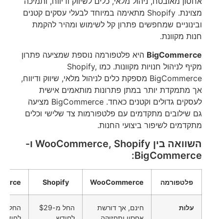
אחסון מאובטח, ניהול מלאי, כלים לשיווק ודיווח, ותמיכה
מצוינת. Shopify מתאימה במיוחד לבעלי עסקים קטנים
ובינוניים שמחפשים פתרון קל לשימוש ומהיר להקמת
חנות מקוונת.
BigCommerce
היא פלטפורמה נוספת שמציעה פתרון
מקיף לניהול חנויות מקוונות. כמו Shopify,
BigCommerce מספקת כלים לניהול מלאי, שיווק ודיווח,
אך מתמקדת יותר במתן פתרונות מותאמים אישית
לעסקים גדולים וקטנים כאחד. BigCommerce מציעה
גם שילובים מתקדמים עם פלטפורמות צד שלישי וכלים
מתקדמים לשיפור ביצועי החנות.
השוואה בין WooCommerce, Shopify ו-
BigCommerce:
פלטפורמה
WooCommerce
Shopify
merce
עלות
חינם, אך דורשת
החל מ-$29
אחסון ותחזוקה
לחודש
לחודש