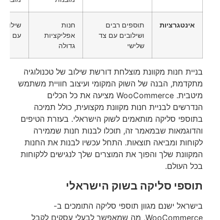
אינטגרציות
תוספים רבים
חנות
שילובים
ושילובים עם צד
אפליקציות
עם צד ש
שלישי
גדולה
בניית חנות מקוונת מוצלחת דורשת שילוב של טכנולוגיה
מתקדמת, הבנה של השוק המקומי ועיצוב חוויית משתמש
מיטבית. WooCommerce מציעה את כל הכלים
הנדרשים לבניית חנות מקוונת מקצועית, כולל תמיכה
בתוספי סליקה מותאמים לשוק הישראלי. בעזרת הטיפים
והדוגמאות שבמאמר זה, תוכלו לבנות חנות שממירה
לקוחות ומביאה תוצאות. התחל עכשיו לבנות את החנות
המקוונת שלך והפוך את המוצרים שלך לנגישים ללקוחות
בכל העולם.
תוספי סליקה בשוק הישראלי
בישראל ישנם מגוון תוספי סליקה התומכים ב-
WooCommerce, מה שמאפשר לבעלי עסקים לקבל