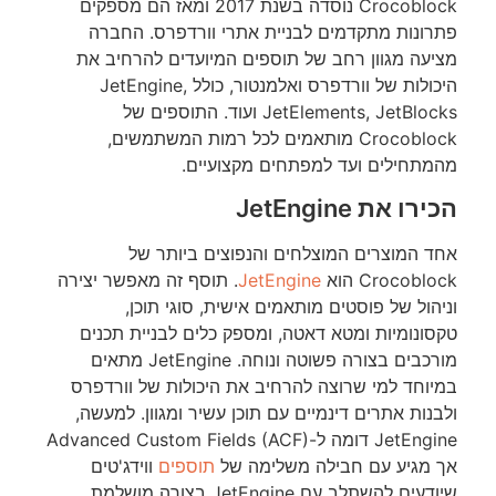
Crocoblock נוסדה בשנת 2017 ומאז הם מספקים
פתרונות מתקדמים לבניית אתרי וורדפרס. החברה
מציעה מגוון רחב של תוספים המיועדים להרחיב את
היכולות של וורדפרס ואלמנטור, כולל JetEngine,
JetElements, JetBlocks ועוד. התוספים של
Crocoblock מותאמים לכל רמות המשתמשים,
מהמתחילים ועד למפתחים מקצועיים.
הכירו את JetEngine
אחד המוצרים המוצלחים והנפוצים ביותר של
Crocoblock הוא
JetEngine
. תוסף זה מאפשר יצירה
וניהול של פוסטים מותאמים אישית, סוגי תוכן,
טקסונומיות ומטא דאטה, ומספק כלים לבניית תכנים
מורכבים בצורה פשוטה ונוחה. JetEngine מתאים
במיוחד למי שרוצה להרחיב את היכולות של וורדפרס
ולבנות אתרים דינמיים עם תוכן עשיר ומגוון. למעשה,
JetEngine דומה ל-Advanced Custom Fields (ACF)
אך מגיע עם חבילה משלימה של
תוספים
ווידג'טים
שיודעים להשתלב עם JetEngine בצורה מושלמת.