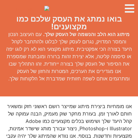
בואו נמתג את העסק שלכם כמו
מקצוענים!
מיתוג הוא הלב והנשמה של העסק שלך.
עם העיצוב הנכון
והמסר המדויק, נגרום לעסק שלך לבלוט ולהתחבר לקהל
היעד בצורה הכי אפקטיבית. מיתוג מקצועי הוא לא רק לוגו יפה
או סיסמה קליטה, אלא יצירת זהות ברורה ומובחנת שמספרת
את הסיפור של העסק שלך בצורה ייחודית. זהו התהליך שבו
אנו מגדירים את הערכים, המטרות והחזון של העסק
ומתרגמים אותם לשפה חזותית שמדברת אל הלקוחות שלך.
אנו מומחיות ביצירת מיתוג שמייצר רושם ראשוני חזק ומשאיר
חותם לאורך זמן. בעזרת מחקר שוק מעמיק, הבנה עמוקה של
קהל היעד שלך ושימוש בכלים מקצועיים כמו Adobe
Illustrator ו-Photoshop, ניצור עבורך מותג שישדר אמינות,
מקצועיות וחדשנות. בנוסף, אנו נוודא שהמיתוג שלך יהיה עקבי