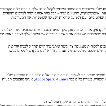
תג שלך ומשדרים את המסר המדויק לקהל היעד שלך. בעזרת כלים מקצועיים
Adobe Ph ו-Canva, ניצור עבורך תמונות, אינפוגרפיקות, סרטונים ועוד – הכל בהתאמה אישית לצרכים והיעדים
ם אפקטיביים, עם דגש על קריאות לפעולה שמשפרות את המעורבות
לינקדאין, אנו נדאג שהתוכן שלך יעמוד בסטנדרטים הגבוהים ביותר של עיצוב
 לוודא שהתכנים משקפים את האופי והערכים של המותג שלך בצורה האותנטית
ם ללקוחות נאמנים? צרו קשר איתנו עוד היום ונתחיל לבנות יחד את
טים שלכם בטופס למטה ואנחנו נחזור אליכם בהקדם לתיאום פגישה
קיד מרכזי. כדי לשמור על אחידות ויזואלית ולהפוך את הפרופיל שלך
 וסטוריז. בעזרת כלים כמו
Canva
ו-
Adobe Spark
, אנחנו מעצבים תבניות
הל היעד והערכים שהמותג שלך רוצה לשדר.
 לפוסטים וסטוריז, עם צבעים, פונטים וגרפיקה שמתאימים לשפה החזותית של