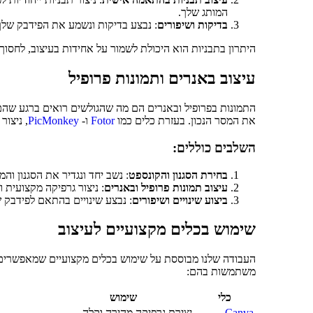
המותג שלך.
בדיקות ושיפורים
: נבצע בדיקות ונשמע את הפידבק שלך
היתרון בתבניות הוא היכולת לשמור על אחידות בעיצוב, לחסוך זמ
עיצוב באנרים ותמונות פרופיל
התמונות בפרופיל ובאנרים הם מה שהגולשים רואים ברגע שהם 
את המסר הנכון. בעזרת כלים כמו
Fotor
ו-
PicMonkey
, ניצור
השלבים כוללים:
בחירת הסגנון והקונספט
: נשב יחד ונגדיר את הסגנון ו
עיצוב תמונות פרופיל ובאנרים
: ניצור גרפיקה מקצועית
ביצוע שינויים ושיפורים
: נבצע שינויים בהתאם לפידבק 
שימוש בכלים מקצועיים לעיצוב
העבודה שלנו מבוססת על שימוש בכלים מקצועיים שמאפשרים ל
משתמשות בהם:
כלי
שימוש
Canva
יצירת גרפיקה מהירה וקלה