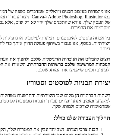
אנו מתמחות בעיצוב תכנים ויזואליים שמדברים בשפה של המו
כמו otoshop, Illustrator
של העסק שלך. נוודא שהתכנים שלך יהיו לא רק יפים, אלא ג
ומקדמות את ההמרות.
בין אם זה פוסטים לאינסטגרם, תמונות לפייסבוק או גרפיקות ל
ויצירתיות. בנוסף, אנו נעבוד בשיתוף פעולה הדוק איתך כדי
ביותר.
רוצים להבליט את הנוכחות הדיגיטלית שלכם ולהפוך את העוקבי
הנוכחות המרשימה שלכם ברשתות החברתיות.
השאירו את הפר
ולעיצוב תכנים שיקפיצו את המותג שלכם.
יצירת תבניות לפוסטים וסטוריז
רשתות חברתיות הן מקום שבו היצירתיות והחדשנות משחקות תפ
למקצועי ומזמין, אנחנו יוצרים עבורך תבניות מעוצבות לפוסטים
שמתאימות לצרכים ולמותג שלך.
תהליך העבודה שלנו כולל:
הבנת צרכי המותג
: נשב יחד ונבין את המטרות שלך, הק
עיצוב תבניות בהתאמה אישית
: ניצור תבניות ייחודיות