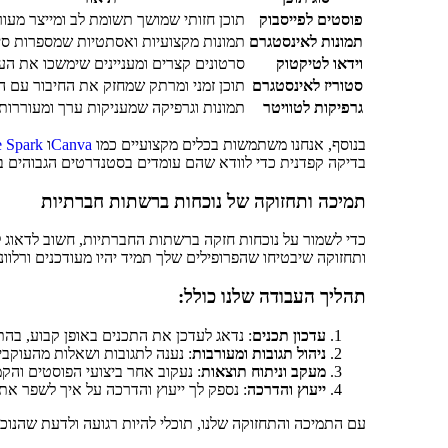
פוסטים לפייסבוק
תוכן חזותי שמושך תשומת לב ומייצר מעור
תמונות לאינסטגרם
תמונות מקצועיות ואסתטיות שמספרות סי
וידאו לטיקטוק
סרטונים קצרים ומעניינים שימשכו את הע
סטוריז לאינסטגרם
תוכן זמני ומרתק שמחזק את החיבור עם ה
גרפיקות לטוויטר
תמונות וגרפיקה שמעניקות ערך ומעוררות
בנוסף, אנחנו משתמשות בכלים מקצועיים כמו
Canva
ו
 Spark
בדיקה קפדנית כדי לוודא שהם עומדים בסטנדרטים הגבוהים ב
תמיכה ותחזוקה של נוכחות ברשתות חברתיות
כדי לשמור על נוכחות חזקה ברשתות החברתיות, חשוב לדאוג ל
ותחזוקה שיבטיחו שהפרופילים שלך תמיד יהיו מעודכנים ורלוונ
תהליך העבודה שלנו כולל:
עדכון תכנים
: נדאג לעדכן את התכנים באופן קבוע, בהת
ניהול תגובות ומעורבות
: נענה לתגובות ושאלות מהעוקבי
מעקב וניתוח תוצאות
: נעקוב אחר ביצועי הפוסטים והקמ
ייעוץ והדרכה
: נספק לך ייעוץ והדרכה על איך לשפר 
עם התמיכה והתחזוקה שלנו, תוכלי להיות רגועה ולדעת שהנוכ