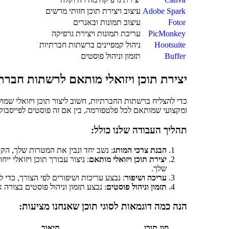
Adobe Spark
עיצוב ויצירת תוכן חזותי מרשים
Fotor
עיצוב תמונות ובאנרים
PicMonkey
עריכת תמונות ויצירת גרפיקה
Hootsuite
ניהול קמפיינים ברשתות חברתיות
Buffer
תזמון וניהול פוסטים
יצירת תוכן ויזואלי מותאם לרשתות חברת
כדי להצליח ברשתות החברתיות, חשוב ליצור תוכן ויזואלי שמושך
ומקצועי שמותאם לכל פלטפורמה, בין אם זה פוסטים לפייסבוק,
תהליך העבודה שלנו כולל:
הבנת צרכי המותג
: נשב יחד ונבין את המטרות שלך, הק
יצירת תוכן ויזואלי מותאם
: ניצור עבורך תוכן ויזואלי י
שלך.
עריכה ושיפור
: נבצע עריכות ושיפורים לפי הצורך, כדי
תזמון וניהול פוסטים
: נבצע תזמון וניהול פוסטים בצור
הנה כמה דוגמאות לסוגי תוכן שאנחנו מציעות:
סוג תוכן
תיאור