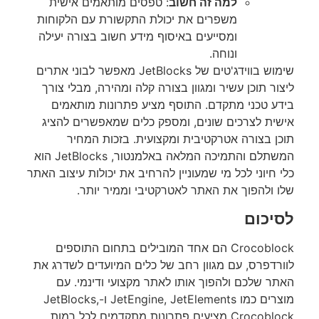
למה זה חשוב
: טפסים מותאמים אישית
משפרים את יכולת התקשורת עם הלקוחות
ומסייעים באיסוף מידע חשוב בצורה יעילה
ונוחה.
שימוש בווידג'טים של JetBlocks מאפשר לבוני אתרים
ליצור תוכן עשיר ומגוון בצורה קלה ומהירה, מבלי צורך
בידע טכני מתקדם. התוסף מציע פתרונות מותאמים
אישית לצרכים שונים, ומספק כלים שמאפשרים להציג
תוכן בצורה אטרקטיבית ומקצועית. בזכות המחיר
המשתלם והתמיכה המלאה באלמנטור, JetBlocks הוא
כלי חיוני לכל מי שמעוניין להרחיב את יכולות עיצוב האתר
שלו ולהפוך את האתר לאטרקטיבי וממיר יותר.
לסיכום
Crocoblock הם אחד המובילים בתחום התוספים
לוורדפרס, עם מגוון רחב של כלים המיועדים לשדרג את
האתר שלכם ולהפוך אותו לאתר מקצועי ודינמי. עם
מוצרים כמו JetEngine, JetElements ו-JetBlocks,
Crocoblock מציעים פתרונות מתקדמים לכל רמות