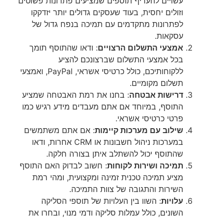
עשויים להעדיף תוספים שמציעים פתרונות פשוטים
וזולים יחסית, בעוד שעסקים גדולים יותר יזדקקו
לפתרונות מתקדמים עם תמיכה בנפח גדול של
עסקאות.
אמצעי התשלום הרצויים
: ודאו שהתוסף תומך
בכל אמצעי התשלום שברצונכם להציע
ללקוחותיכם, כולל כרטיסי אשראי, PayPal, ואמצעי
תשלום מקומיים.
דרישות אבטחה
: בחנו את רמת האבטחה שמציע
התוסף, במיוחד אם אתם מעבדים מידע רגיש כמו
פרטי כרטיסי אשראי.
שילוב עם מערכות קיימות
: אם אתם משתמשים
במערכות ניהול חשבונות או CRM אחרות, ודאו
שהתוסף יכול להשתלב איתן בצורה חלקה.
תמיכה ושירות לקוחות
: חשוב לבדוק האם התוסף
מציע תמיכה טכנית זמינה ומקצועית, ומהי רמת
השירות והתגובה של צוות התמיכה.
עלויות
: השוו בין העלויות של תוספי הסליקה
השונים, כולל עמלות סליקה ודמי מנוי, ובחרו את