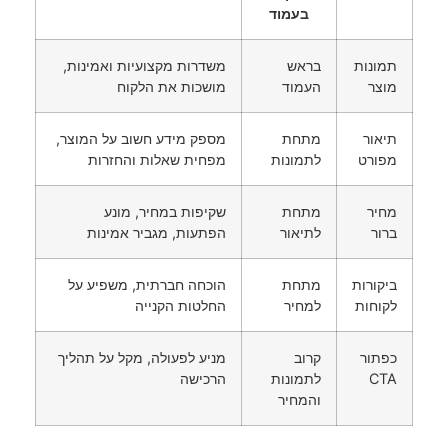
בעמוד
תמונות
בראש
משדרות מקצועיות ואמינות,
מוצר
העמוד
מושכות את הלקוח
תיאור
מתחת
מספק מידע חשוב על המוצר,
מפורט
לתמונות
מפחית שאלות והחזרות
מחיר
מתחת
שקיפות במחיר, מונע
ברור
לתיאור
הפתעות, מגביר אמינות
ביקורות
מתחת
הוכחה חברתית, משפיע על
לקוחות
למחיר
החלטות הקנייה
כפתור
קרוב
מניע לפעולה, מקל על תהליך
CTA
לתמונות
הרכישה
והמחיר