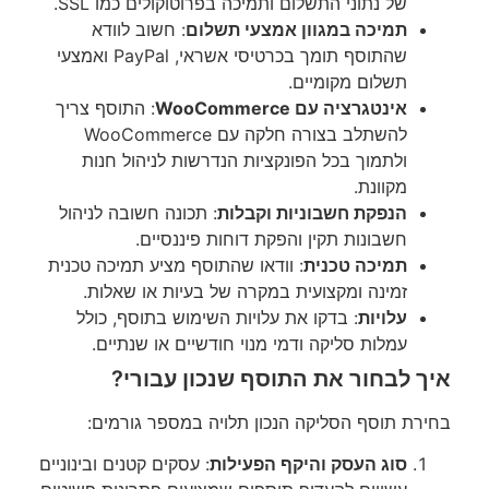
של נתוני התשלום ותמיכה בפרוטוקולים כמו SSL.
תמיכה במגוון אמצעי תשלום
: חשוב לוודא
שהתוסף תומך בכרטיסי אשראי, PayPal ואמצעי
תשלום מקומיים.
אינטגרציה עם WooCommerce
: התוסף צריך
להשתלב בצורה חלקה עם WooCommerce
ולתמוך בכל הפונקציות הנדרשות לניהול חנות
מקוונת.
הנפקת חשבוניות וקבלות
: תכונה חשובה לניהול
חשבונות תקין והפקת דוחות פיננסיים.
תמיכה טכנית
: וודאו שהתוסף מציע תמיכה טכנית
זמינה ומקצועית במקרה של בעיות או שאלות.
עלויות
: בדקו את עלויות השימוש בתוסף, כולל
עמלות סליקה ודמי מנוי חודשיים או שנתיים.
איך לבחור את התוסף שנכון עבורי?
בחירת תוסף הסליקה הנכון תלויה במספר גורמים:
סוג העסק והיקף הפעילות
: עסקים קטנים ובינוניים