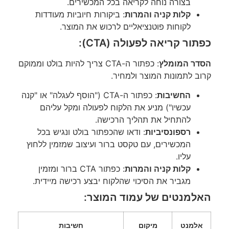
בצורה נוחה לקריאה בכל המכשירים.
קלות קניה והמרות
: ביקורות חיוביות מעודדות
לקוחות פוטנציאליים לרכוש את המוצר.
כפתור קריאה לפעולה (CTA):
הסדר המומלץ
: כפתור ה-CTA צריך להיות בולט וממוקם
קרוב לתמונות המוצר ולמחיר.
החשיבות
: כפתור ה-CTA ("הוסף לעגלה" או "קנה
עכשיו") מניע את הלקוח לפעולה ומקל עליהם
להתחיל את תהליך הרכישה.
רספונסיביות
: ודאו שהכפתור בולט ונגיש בכל
המכשירים, עם טקסט ברור ועיצוב שמזמין ללחוץ
עליו.
קלות קניה והמרות
: כפתור CTA ברור ומזמין
מגביר את הסיכוי שהלקוח יבצע רכישה מיידית.
האלמנטים של עמוד המוצר:
אלמנט
מיקום
חשיבות