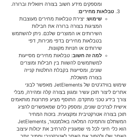
ומספקים מידע חשוב בצורה ויזואלית וברורה.
טבלאות מחירים
:
שימוש
: יצירת טבלאות מחירים מעוצבות
המציגות בצורה ברורה את חבילות
השירותים או המוצרים שלכם. ניתן להשתמש
בטבלאות מחירים בדפי מכירות, דפי
שירותים או חנויות מקוונות.
למה זה חשוב
: טבלאות מחירים מסייעות
למשתמשים להשוות בין חבילות ומוצרים
שונים, ומסייעות בקבלת החלטות קנייה
בצורה מושכלת.
שימוש בווידג'טים של JetElements מאפשר לבוני
אתרים ליצור תוכן עשיר ומגוון בצורה קלה ומהירה, מבלי
צורך בידע טכני מתקדם. התוסף מציע פתרונות מותאמים
אישית לצרכים שונים, ומספק כלים שמאפשרים להציג
תוכן בצורה אטרקטיבית ומקצועית. בזכות המחיר
המשתלם והתמיכה המלאה באלמנטור, JetElements
הוא כלי חיוני לכל מי שמעוניין להרחיב את יכולות עיצוב
האתר שלו ולהפוך את האתר לאטרקטיבי וממיר יותר.