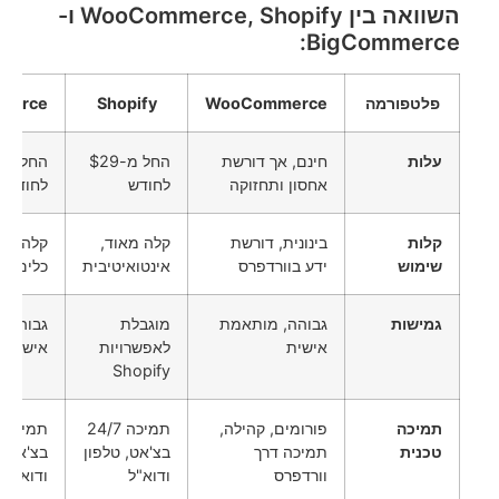
השוואה בין WooCommerce, Shopify ו-
BigCommerce:
פלטפורמה
WooCommerce
Shopify
merce
עלות
חינם, אך דורשת
החל מ-$29
אחסון ותחזוקה
לחודש
לחודש
קלות
בינונית, דורשת
קלה מאוד,
קלה לשי
שימוש
ידע בוורדפרס
אינטואיטיבית
כלים מ
גמישות
גבוהה, מותאמת
מוגבלת
גבוהה,
אישית
לאפשרויות
אישית
Shopify
תמיכה
פורומים, קהילה,
תמיכה 24/7
טכנית
תמיכה דרך
בצ'אט, טלפון
בצ'אט, 
וורדפרס
ודוא"ל
ודוא"ל