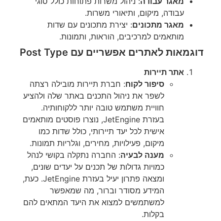
מאגר עבודה
: ניהול משרות פתוחות כולל סוגי
עבודה, מיקום, ותיאורי משרות.
מאגר מתכונים
: יצירת מתכונים עם שדות
מותאמים למרכיבים, הוראות, ותמונות.
דוגמאות לאתרים אפשריים עם Post Type
אתר תיירות
סיפור לקוח
: חברת תיירות מובילה רצתה
לשפר את ניהול התכנים באתר שלה ולהציע
חוויית משתמש טובה יותר ללקוחותיה.
בעזרת JetEngine, נוצרו פוסטים מותאמים
אישית לכל יעד תיירותי, כולל שדות כמו
מיקום, פעילויות, מחירים, וגלריות תמונות.
מענה לבעיה
: החברה נתקלה בקושי לנהל
כמויות גדולות של תכנים על יעדים שונים,
ומצאה פתרון יעיל בעזרת JetEngine. כעת,
המידע מסודר וברור, מה שמאפשר
למשתמשים למצוא את היעד המתאים להם
בקלות.