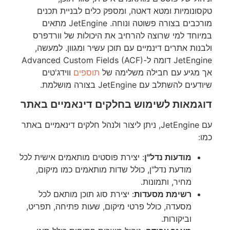
טקסונומיות ומטא דאטה, ומספק כלים לבניית תכנים
מורכבים בצורה פשוטה ונוחה. JetEngine מתאים
במיוחד למי שרוצה להרחיב את היכולות של וורדפרס
ולבנות אתרים דינמיים עם תוכן עשיר ומגוון. למעשה,
JetEngine דומה ל-Advanced Custom Fields (ACF)
אך מגיע עם חבילה משלימה של
תוספים
ווידג'טים
שיודעים להשתלב עם JetEngine בצורה מושלמת.
דוגמאות לשימוש בחלקים דינאמיים באתר
עם JetEngine, ניתן ליצור ולנהל חלקים דינאמיים באתר
כמו:
מודעות נדל"ן
: יצירת פוסטים מותאמים אישית לכל
מודעת נדל"ן, כולל שדות מותאמים כמו מיקום,
מחיר, ותמונות.
רשימת מסעדות
: יצירת סוג תוכן מותאם לכל
מסעדה, כולל פרטי מיקום, שעות פתיחה, תפריט,
וביקורות.