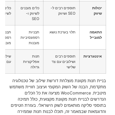
יכולות
תוספים רבים ל-
כלים מובנים
כלים מו
שיווק
SEO ושיווק
לשיווק ו-
לשיווק ו-O
SEO
התאמה
תלוי בערכת נושא
תבניות
תבניות
למובייל
רספונסיביות
רספונסי
מובנות
מובנות
אינטגרציות
תוספים רבים
חנות
שילובים
ושילובים עם צד
אפליקציות
עם צד ש
שלישי
גדולה
בניית חנות מקוונת מוצלחת דורשת שילוב של טכנולוגיה
מתקדמת, הבנה של השוק המקומי ועיצוב חוויית משתמש
מיטבית. WooCommerce מציעה את כל הכלים
הנדרשים לבניית חנות מקוונת מקצועית, כולל תמיכה
בתוספי סליקה מותאמים לשוק הישראלי. בעזרת הטיפים
והדוגמאות שבמאמר זה, תוכלו לבנות חנות שממירה