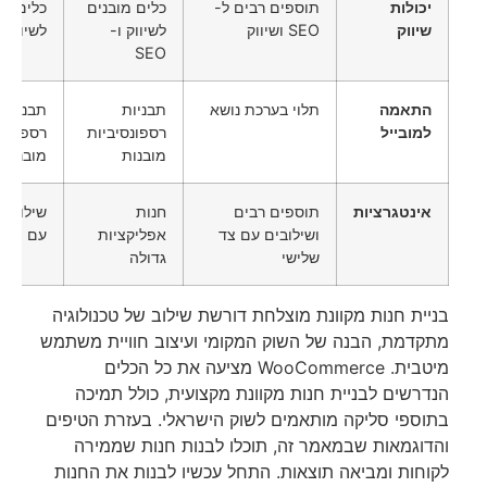
יכולות
תוספים רבים ל-
כלים מובנים
כלים מו
שיווק
SEO ושיווק
לשיווק ו-
לשיווק ו-O
SEO
התאמה
תלוי בערכת נושא
תבניות
תבניות
למובייל
רספונסיביות
רספונסי
מובנות
מובנות
אינטגרציות
תוספים רבים
חנות
שילובים
ושילובים עם צד
אפליקציות
עם צד ש
שלישי
גדולה
בניית חנות מקוונת מוצלחת דורשת שילוב של טכנולוגיה
מתקדמת, הבנה של השוק המקומי ועיצוב חוויית משתמש
מיטבית. WooCommerce מציעה את כל הכלים
הנדרשים לבניית חנות מקוונת מקצועית, כולל תמיכה
בתוספי סליקה מותאמים לשוק הישראלי. בעזרת הטיפים
והדוגמאות שבמאמר זה, תוכלו לבנות חנות שממירה
לקוחות ומביאה תוצאות. התחל עכשיו לבנות את החנות