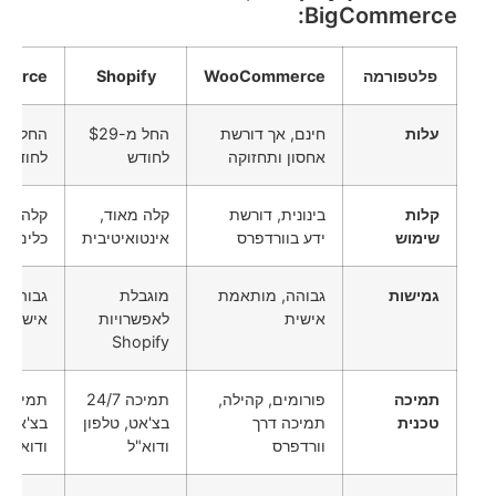
BigCommerce:
פלטפורמה
WooCommerce
Shopify
merce
עלות
חינם, אך דורשת
החל מ-$29
אחסון ותחזוקה
לחודש
לחודש
קלות
בינונית, דורשת
קלה מאוד,
קלה לשי
שימוש
ידע בוורדפרס
אינטואיטיבית
כלים מ
גמישות
גבוהה, מותאמת
מוגבלת
גבוהה,
אישית
לאפשרויות
אישית
Shopify
תמיכה
פורומים, קהילה,
תמיכה 24/7
טכנית
תמיכה דרך
בצ'אט, טלפון
בצ'אט, 
וורדפרס
ודוא"ל
ודוא"ל