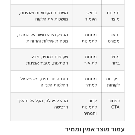
תמונות
בראש
משדרות מקצועיות ואמינות,
מוצר
העמוד
מושכות את הלקוח
תיאור
מתחת
מספק מידע חשוב על המוצר,
מפורט
לתמונות
מפחית שאלות והחזרות
מחיר
מתחת
שקיפות במחיר, מונע
ברור
לתיאור
הפתעות, מגביר אמינות
ביקורות
מתחת
הוכחה חברתית, משפיע על
לקוחות
למחיר
החלטות הקנייה
כפתור
קרוב
מניע לפעולה, מקל על תהליך
CTA
לתמונות
הרכישה
והמחיר
עמוד מוצר אמין וממיר