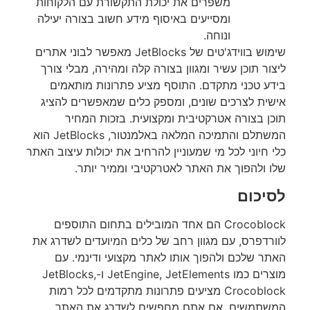
משפרים את יכולת התקשורת עם הלקוחות
ומסייעים באיסוף מידע חשוב בצורה יעילה
ונוחה.
שימוש בווידג'טים של JetBlocks מאפשר לבוני אתרים
ליצור תוכן עשיר ומגוון בצורה קלה ומהירה, מבלי צורך
בידע טכני מתקדם. התוסף מציע פתרונות מותאמים
אישית לצרכים שונים, ומספק כלים שמאפשרים להציג
תוכן בצורה אטרקטיבית ומקצועית. בזכות המחיר
המשתלם והתמיכה המלאה באלמנטור, JetBlocks הוא
כלי חיוני לכל מי שמעוניין להרחיב את יכולות עיצוב האתר
שלו ולהפוך את האתר לאטרקטיבי וממיר יותר.
לסיכום
Crocoblock הם אחד המובילים בתחום התוספים
לוורדפרס, עם מגוון רחב של כלים המיועדים לשדרג את
האתר שלכם ולהפוך אותו לאתר מקצועי ודינמי. עם
מוצרים כמו JetEngine, JetElements ו-JetBlocks,
Crocoblock מציעים פתרונות מתקדמים לכל רמות
המשתמשים. אם אתם מחפשים לשדרג את האתר