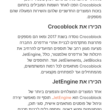
Crocoblock הפכו לאחד השמות המובילים בתחום
בזכות המוצרים החדשניים שלהם והשירות המעולה שהם
מספקים.
הכירו את Crocoblock
Crocoblock נוסדה בשנת 2017 ומאז הם מספקים
פתרונות מתקדמים לבניית אתרי וורדפרס. החברה
מציעה מגוון רחב של תוספים המיועדים להרחיב את
היכולות של וורדפרס ואלמנטור, כולל JetEngine,
JetElements, JetBlocks ועוד. התוספים של
Crocoblock מותאמים לכל רמות המשתמשים,
מהמתחילים ועד למפתחים מקצועיים.
הכירו את JetEngine
אחד המוצרים המוצלחים והנפוצים ביותר של
Crocoblock הוא
JetEngine
. תוסף זה מאפשר יצירה
וניהול של פוסטים מותאמים אישית, סוגי תוכן,
טקסונומיות ומטא דאטה, ומספק כלים לבניית תכנים