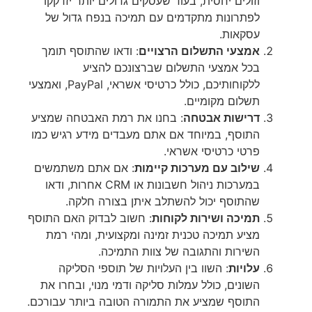
וזולים יחסית, בעוד שעסקים גדולים יותר יזדקקו
לפתרונות מתקדמים עם תמיכה בנפח גדול של
עסקאות.
אמצעי התשלום הרצויים
: ודאו שהתוסף תומך
בכל אמצעי התשלום שברצונכם להציע
ללקוחותיכם, כולל כרטיסי אשראי, PayPal, ואמצעי
תשלום מקומיים.
דרישות אבטחה
: בחנו את רמת האבטחה שמציע
התוסף, במיוחד אם אתם מעבדים מידע רגיש כמו
פרטי כרטיסי אשראי.
שילוב עם מערכות קיימות
: אם אתם משתמשים
במערכות ניהול חשבונות או CRM אחרות, ודאו
שהתוסף יכול להשתלב איתן בצורה חלקה.
תמיכה ושירות לקוחות
: חשוב לבדוק האם התוסף
מציע תמיכה טכנית זמינה ומקצועית, ומהי רמת
השירות והתגובה של צוות התמיכה.
עלויות
: השוו בין העלויות של תוספי הסליקה
השונים, כולל עמלות סליקה ודמי מנוי, ובחרו את
התוסף שמציע את התמורה הטובה ביותר עבורכם.