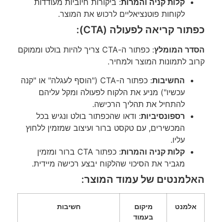
קלות קניה והמרות
: ביקורות חיוביות מעודדות
לקוחות פוטנציאליים לרכוש את המוצר.
כפתור קריאה לפעולה (CTA):
הסדר המומלץ
: כפתור ה-CTA צריך להיות בולט וממוקם
קרוב לתמונות המוצר ולמחיר.
החשיבות
: כפתור ה-CTA ("הוסף לעגלה" או "קנה
עכשיו") מניע את הלקוח לפעולה ומקל עליהם
להתחיל את תהליך הרכישה.
רספונסיביות
: ודאו שהכפתור בולט ונגיש בכל
המכשירים, עם טקסט ברור ועיצוב שמזמין ללחוץ
עליו.
קלות קניה והמרות
: כפתור CTA ברור ומזמין
מגביר את הסיכוי שהלקוח יבצע רכישה מיידית.
האלמנטים של עמוד המוצר:
אלמנט
מיקום
חשיבות
בעמוד