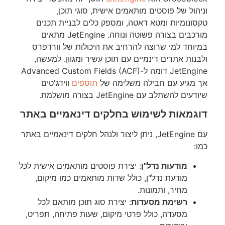
וניהול של פוסטים מותאמים אישית, סוגי תוכן,
טקסונומיות ומטא דאטה, ומספק כלים לבניית תכנים
מורכבים בצורה פשוטה ונוחה. JetEngine מתאים
במיוחד למי שרוצה להרחיב את היכולות של וורדפרס
ולבנות אתרים דינמיים עם תוכן עשיר ומגוון. למעשה,
JetEngine דומה ל-Advanced Custom Fields (ACF)
אך מגיע עם חבילה משלימה של
תוספים
ווידג'טים
שיודעים להשתלב עם JetEngine בצורה מושלמת.
דוגמאות לשימוש בחלקים דינאמיים באתר
עם JetEngine, ניתן ליצור ולנהל חלקים דינאמיים באתר
כמו:
מודעות נדל"ן
: יצירת פוסטים מותאמים אישית לכל
מודעת נדל"ן, כולל שדות מותאמים כמו מיקום,
מחיר, ותמונות.
רשימת מסעדות
: יצירת סוג תוכן מותאם לכל
מסעדה, כולל פרטי מיקום, שעות פתיחה, תפריט,