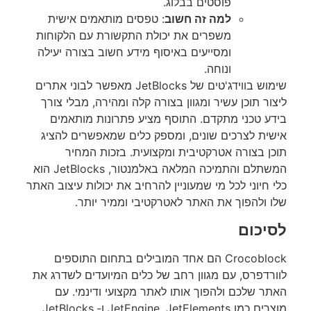
פוסטים בבלוג.
למה זה חשוב
: טפסים מותאמים אישית
משפרים את יכולת התקשורת עם הלקוחות
ומסייעים באיסוף מידע חשוב בצורה יעילה
ונוחה.
שימוש בווידג'טים של JetBlocks מאפשר לבוני אתרים
ליצור תוכן עשיר ומגוון בצורה קלה ומהירה, מבלי צורך
בידע טכני מתקדם. התוסף מציע פתרונות מותאמים
אישית לצרכים שונים, ומספק כלים שמאפשרים להציג
תוכן בצורה אטרקטיבית ומקצועית. בזכות המחיר
המשתלם והתמיכה המלאה באלמנטור, JetBlocks הוא
כלי חיוני לכל מי שמעוניין להרחיב את יכולות עיצוב האתר
שלו ולהפוך את האתר לאטרקטיבי וממיר יותר.
לסיכום
Crocoblock הם אחד המובילים בתחום התוספים
לוורדפרס, עם מגוון רחב של כלים המיועדים לשדרג את
האתר שלכם ולהפוך אותו לאתר מקצועי ודינמי. עם
מוצרים כמו JetEngine, JetElements ו-JetBlocks,