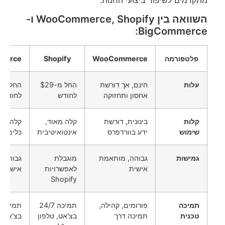
מתקדמים לשיפור ביצועי החנות.
השוואה בין WooCommerce, Shopify ו-
BigCommerce:
פלטפורמה
WooCommerce
Shopify
merce
עלות
חינם, אך דורשת
החל מ-$29
אחסון ותחזוקה
לחודש
לחודש
קלות
בינונית, דורשת
קלה מאוד,
קלה לשי
שימוש
ידע בוורדפרס
אינטואיטיבית
כלים מ
גמישות
גבוהה, מותאמת
מוגבלת
גבוהה,
אישית
לאפשרויות
אישית
Shopify
תמיכה
פורומים, קהילה,
תמיכה 24/7
טכנית
תמיכה דרך
בצ'אט, טלפון
בצ'אט, 