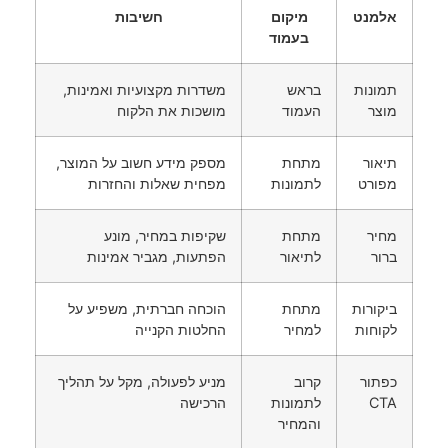
אלמנט
מיקום
חשיבות
בעמוד
תמונות
בראש
משדרות מקצועיות ואמינות,
מוצר
העמוד
מושכות את הלקוח
תיאור
מתחת
מספק מידע חשוב על המוצר,
מפורט
לתמונות
מפחית שאלות והחזרות
מחיר
מתחת
שקיפות במחיר, מונע
ברור
לתיאור
הפתעות, מגביר אמינות
ביקורות
מתחת
הוכחה חברתית, משפיע על
לקוחות
למחיר
החלטות הקנייה
כפתור
קרוב
מניע לפעולה, מקל על תהליך
CTA
לתמונות
הרכישה
והמחיר