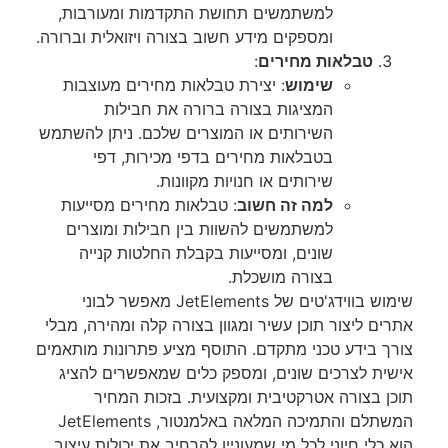
למשתמשים תחושת התקדמות ומעורבות,
ומספקים מידע חשוב בצורה ויזואלית וברורה.
טבלאות מחירים
:
שימוש
: יצירת טבלאות מחירים מעוצבות
המציגות בצורה ברורה את חבילות
השירותים או המוצרים שלכם. ניתן להשתמש
בטבלאות מחירים בדפי מכירות, דפי
שירותים או חנויות מקוונות.
למה זה חשוב
: טבלאות מחירים מסייעות
למשתמשים להשוות בין חבילות ומוצרים
שונים, ומסייעות בקבלת החלטות קנייה
בצורה מושכלת.
שימוש בווידג'טים של JetElements מאפשר לבוני
אתרים ליצור תוכן עשיר ומגוון בצורה קלה ומהירה, מבלי
צורך בידע טכני מתקדם. התוסף מציע פתרונות מותאמים
אישית לצרכים שונים, ומספק כלים שמאפשרים להציג
תוכן בצורה אטרקטיבית ומקצועית. בזכות המחיר
המשתלם והתמיכה המלאה באלמנטור, JetElements
הוא כלי חיוני לכל מי שמעוניין להרחיב את יכולות עיצוב