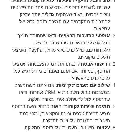
סוג העסק והיקף הפעילות
: עסקים קטנים ובינוניים
עשויים להעדיף תוספים שמציעים פתרונות פשוטים
וזולים יחסית, בעוד שעסקים גדולים יותר יזדקקו
לפתרונות מתקדמים עם תמיכה בנפח גדול של
עסקאות.
אמצעי התשלום הרצויים
: ודאו שהתוסף תומך
בכל אמצעי התשלום שברצונכם להציע
ללקוחותיכם, כולל כרטיסי אשראי, PayPal, ואמצעי
תשלום מקומיים.
דרישות אבטחה
: בחנו את רמת האבטחה שמציע
התוסף, במיוחד אם אתם מעבדים מידע רגיש כמו
פרטי כרטיסי אשראי.
שילוב עם מערכות קיימות
: אם אתם משתמשים
במערכות ניהול חשבונות או CRM אחרות, ודאו
שהתוסף יכול להשתלב איתן בצורה חלקה.
תמיכה ושירות לקוחות
: חשוב לבדוק האם התוסף
מציע תמיכה טכנית זמינה ומקצועית, ומהי רמת
השירות והתגובה של צוות התמיכה.
עלויות
: השוו בין העלויות של תוספי הסליקה