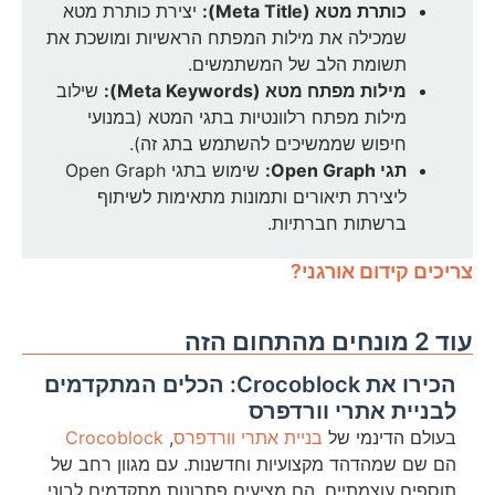
כותרת מטא (Meta Title):
יצירת כותרת מטא
שמכילה את מילות המפתח הראשיות ומושכת את
תשומת הלב של המשתמשים.
מילות מפתח מטא (Meta Keywords):
שילוב
מילות מפתח רלוונטיות בתגי המטא (במנועי
חיפוש שממשיכים להשתמש בתג זה).
תגי Open Graph:
שימוש בתגי Open Graph
ליצירת תיאורים ותמונות מתאימות לשיתוף
ברשתות חברתיות.
צריכים קידום אורגני?
עוד 2 מונחים מהתחום הזה
הכירו את Crocoblock: הכלים המתקדמים
לבניית אתרי וורדפרס
בעולם הדינמי של
בניית אתרי וורדפרס
,
Crocoblock
הם שם שמהדהד מקצועיות וחדשנות. עם מגוון רחב של
תוספים עוצמתיים, הם מציעים פתרונות מתקדמים לבוני