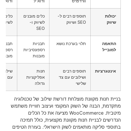
וורדפרס
ודוא"ל
ודוא"ל
יכולות
תוספים רבים ל-
כלים מובנים
כלים מו
שיווק
SEO ושיווק
לשיווק ו-
לשיווק ו-O
SEO
התאמה
תלוי בערכת נושא
תבניות
תבניות
למובייל
רספונסיביות
רספונסי
מובנות
מובנות
אינטגרציות
תוספים רבים
חנות
שילובים
ושילובים עם צד
אפליקציות
עם צד ש
שלישי
גדולה
בניית חנות מקוונת מוצלחת דורשת שילוב של טכנולוגיה
מתקדמת, הבנה של השוק המקומי ועיצוב חוויית משתמש
מיטבית. WooCommerce מציעה את כל הכלים
הנדרשים לבניית חנות מקוונת מקצועית, כולל תמיכה
בתוספי סליקה מותאמים לשוק הישראלי. בעזרת הטיפים