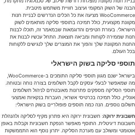
בניית חנות מקוונת מוצלחת דורשת שילוב של טכנולוגיה מתקדמת,
הבנה של השוק המקומי ועיצוב חוויית משתמש מיטבית.
WooCommerce מציעה את כל הכלים הנדרשים לבניית חנות
מקוונת מקצועית, כולל תמיכה בתוספי סליקה מותאמים לשוק
הישראלי. בעזרת הטיפים והדוגמאות שבמאמר זה, תוכלו לבנות
חנות שממירה לקוחות ומביאה תוצאות. התחל עכשיו לבנות את
החנות המקוונת שלך והפוך את המוצרים שלך לנגישים ללקוחות
בכל העולם.
תוספי סליקה בשוק הישראלי
בישראל ישנם מגוון תוספי סליקה התומכים ב-WooCommerce,
מה שמאפשר לבעלי עסקים לקבל תשלומים בצורה נוחה ובטוחה.
תוספי הסליקה מספקים פתרונות מאובטחים לניהול תשלומים
אונליין, כולל תמיכה בכרטיסי אשראי, העברות בנקאיות ואמצעי
תשלום נוספים. הנה כמה תוספים פופולריים בשוק הישראלי:
חשבונית ירוקה
: חשבונית ירוקה היא פתרון מקיף לסליקה ולהנהלת
חשבונות דיגיטלית. התוסף מאפשר הנפקת חשבוניות וקבלות באופן
אוטומטי ומשולב עם מערכת הסליקה. יתרון נוסף הוא התממשקות