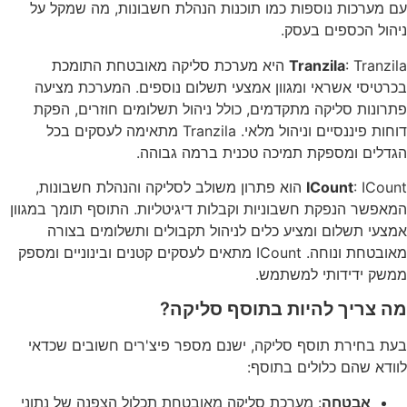
עם מערכות נוספות כמו תוכנות הנהלת חשבונות, מה שמקל על
ניהול הכספים בעסק.
Tranzila
: Tranzila היא מערכת סליקה מאובטחת התומכת
בכרטיסי אשראי ומגוון אמצעי תשלום נוספים. המערכת מציעה
פתרונות סליקה מתקדמים, כולל ניהול תשלומים חוזרים, הפקת
דוחות פיננסיים וניהול מלאי. Tranzila מתאימה לעסקים בכל
הגדלים ומספקת תמיכה טכנית ברמה גבוהה.
ICount
: ICount הוא פתרון משולב לסליקה והנהלת חשבונות,
המאפשר הנפקת חשבוניות וקבלות דיגיטליות. התוסף תומך במגוון
אמצעי תשלום ומציע כלים לניהול תקבולים ותשלומים בצורה
מאובטחת ונוחה. ICount מתאים לעסקים קטנים ובינוניים ומספק
ממשק ידידותי למשתמש.
מה צריך להיות בתוסף סליקה?
בעת בחירת תוסף סליקה, ישנם מספר פיצ'רים חשובים שכדאי
לוודא שהם כלולים בתוסף:
אבטחה
: מערכת סליקה מאובטחת תכלול הצפנה של נתוני