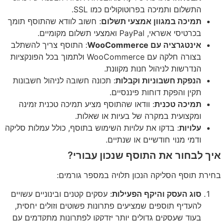
התשלום ותמיכה בפרוטוקולים כמו SSL.
תמיכה במגוון אמצעי תשלום
: חשוב לוודא שהתוסף תומך
בכרטיסי אשראי, PayPal ואמצעי תשלום מקומיים.
אינטגרציה עם WooCommerce
: התוסף צריך להשתלב
בצורה חלקה עם WooCommerce ולתמוך בכל הפונקציות
הנדרשות לניהול חנות מקוונת.
הנפקת חשבוניות וקבלות
: תכונה חשובה לניהול חשבונות
תקין והפקת דוחות פיננסיים.
תמיכה טכנית
: וודאו שהתוסף מציע תמיכה טכנית זמינה
ומקצועית במקרה של בעיות או שאלות.
עלויות
: בדקו את עלויות השימוש בתוסף, כולל עמלות סליקה
ודמי מנוי חודשיים או שנתיים.
איך לבחור את התוסף שנכון עבורי?
בחירת תוסף הסליקה הנכון תלויה במספר גורמים:
סוג העסק והיקף הפעילות
: עסקים קטנים ובינוניים עשויים
להעדיף תוספים שמציעים פתרונות פשוטים וזולים יחסית,
בעוד שעסקים גדולים יותר יזדקקו לפתרונות מתקדמים עם