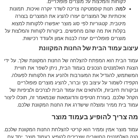
לקוחות והמלצות על מוצרים פופולריים.
למה
: חנות קוסמטיקה צריכה לשדר יוקרה ואיכות. תמונות
איכותיות של המוצרים יעזרו להציג את המוצרים בצורה
מיטבית. קטגוריות לפי סוג מוצר יאפשרו ללקוחות למצוא
בקלות את מה שהם מחפשים. ביקורות לקוחות והמלצות על
מוצרים פופולריים יעזרו לבנות אמון ולעודד רכישות.
עיצוב עמוד הבית של החנות המקוונת
עמוד הבית הוא המפתח להצלחה של החנות המקוונת שלך. על ידי
הצגת האלמנטים הנכונים בעמוד הבית, ניתן לשפר את חוויית
המשתמש, להגדיל את המעורבות ולהניע את הלקוחות לפעולה.
הקפידו לשמור על עיצוב נקי וברור, להציג מוצרים פופולריים
וביקורות חיוביות, ולהתאים את עמוד הבית לצרכים ולציפיות של
הקהל שלכם. בעזרת הטיפים והדוגמאות שבמאמר זה, תוכלו ליצור
עמוד בית ממיר ומוצלח שישדרג את החנות המקוונת שלכם.
מה צריך להופיע בעמוד מוצר
עמוד מוצר אמין וממיר הוא קריטי להצלחת החנות המקוונת שלכם.
הנה האלמנטים החשובים שצריכים להופיע בעמוד מוצר, יחד עם