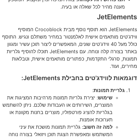
מענה מהיר לכל שאלה או בעיה.
JetElements
JetElements הוא תוסף נוסף מבית Crocoblock המוסיף
ווידג'טים מותאמים אישית לאלמנטור במחיר משתלם ונגיש. התוסף
כולל מעל 40 ווידג'טים שונים, המאפשרים ליצור תוכן עשיר ומגוון
באתר בצורה קלה ונוחה. עם JetElements תוכלו להוסיף גלריות
תמונות, סרגלי התקדמות, כפתורים מותאמים אישית, וטבלאות
מחירים, ועוד.
דוגמאות לווידג'טים בחבילת JetElements:
גלריית תמונות
:
שימוש
: יצירת גלריות תמונות מרהיבות המציגות את
המוצרים, השירותים או העבודות שלכם. ניתן להשתמש
בגלריות להציג פורטפוליו, מוצרים בחנות מקוונת או
תערוכות אומנות.
למה זה חשוב
: גלריית תמונות מושכת את עיני
המשתמש ומאפשרת הצגת תוכן ויזואלי בצורה נוחה