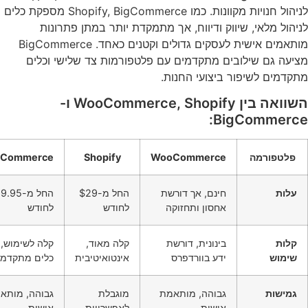
לניהול חנויות מקוונות. כמו Shopify, BigCommerce מספקת כלים
לניהול מלאי, שיווק ודיווח, אך מתמקדת יותר במתן פתרונות
מותאמים אישית לעסקים גדולים וקטנים כאחד. BigCommerce
מציעה גם שילובים מתקדמים עם פלטפורמות צד שלישי וכלים
מתקדמים לשיפור ביצועי החנות.
השוואה בין WooCommerce, Shopify ו-
BigCommerce:
פלטפורמה
WooCommerce
Shopify
gCommerce
עלות
חינם, אך דורשת
החל מ-$29
החל מ-95
אחסון ותחזוקה
לחודש
לחודש
קלות
בינונית, דורשת
קלה מאוד,
קלה לשימוש, 
שימוש
ידע בוורדפרס
אינטואיטיבית
כלים מתקדמי
גמישות
גבוהה, מותאמת
מוגבלת
גבוהה, מותא
אישית
לאפשרויות
אישית