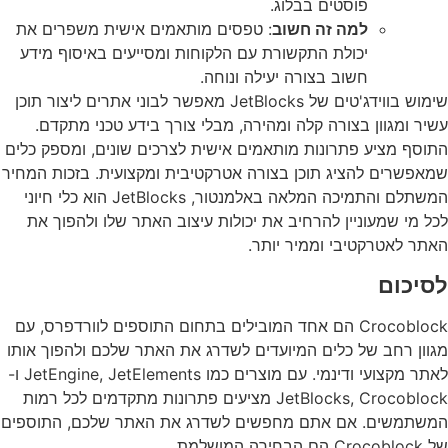
פוסטים בבלוג.
למה זה חשוב
: טפסים מותאמים אישית משפרים את
יכולת התקשורת עם הלקוחות ומסייעים באיסוף מידע
חשוב בצורה יעילה ונוחה.
שימוש בווידג'טים של JetBlocks מאפשר לבוני אתרים ליצור תוכן
עשיר ומגוון בצורה קלה ומהירה, מבלי צורך בידע טכני מתקדם.
התוסף מציע פתרונות מותאמים אישית לצרכים שונים, ומספק כלים
שמאפשרים להציג תוכן בצורה אטרקטיבית ומקצועית. בזכות המחיר
המשתלם והתמיכה המלאה באלמנטור, JetBlocks הוא כלי חיוני
לכל מי שמעוניין להרחיב את יכולות עיצוב האתר שלו ולהפוך את
האתר לאטרקטיבי וממיר יותר.
לסיכום
Crocoblock הם אחד המובילים בתחום התוספים לוורדפרס, עם
מגוון רחב של כלים המיועדים לשדרג את האתר שלכם ולהפוך אותו
לאתר מקצועי ודינמי. עם מוצרים כמו JetEngine, JetElements ו-
JetBlocks, Crocoblock מציעים פתרונות מתקדמים לכל רמות
המשתמשים. אם אתם מחפשים לשדרג את האתר שלכם, התוספים
של Crocoblock הם הבחירה המושלמת.