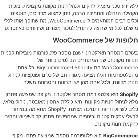
ללא ידע טכני מעמיק להקים ולנהל חנות מקוונת מקצועית. בזכות
הקהילה הגדולה והתמיכה הרבה, ניתן למצוא מדריכים, תוספים
וכלים רבים המותאמים ל-WooCommerce, מה שהופך אותו לכלי
מושלם לכל מי שרוצה להתחיל למכור מוצרים ושירותים באינטרנט.
חלופות של WooCommerce
בעולם המסחר האלקטרוני ישנם מספר פלטפורמות מובילות לבניית
חנויות מקוונות. שני המתחרים הבולטים ביותר של
WooCommerce הם Shopify ו-BigCommerce. כל אחת
מהפלטפורמות הללו מציעה מגוון רחב של כלים ופונקציות לניהול
חנות מקוונת, ולכל אחת מהן יש יתרונות וחסרונות משלה.
Shopify
היא פלטפורמת מסחר אלקטרוני מקיפה שמציעה פתרון
מלא לניהול חנויות מקוונות. היא כוללת אחסון מאובטח, ניהול מלאי,
כלים לשיווק ודיווח, ותמיכה מצוינת. Shopify מתאימה במיוחד
לבעלי עסקים קטנים ובינוניים שמחפשים פתרון קל לשימוש ומהיר
להקמת חנות מקוונת.
BigCommerce
היא פלטפורמה נוספת שמציעה פתרון מקיף