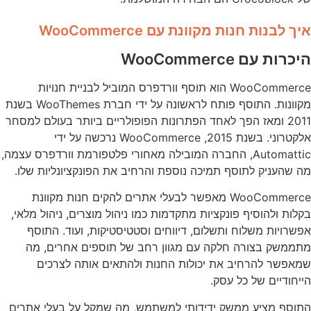
איך לבנות חנות מקוונת עם WooCommerce
היכרות עם WooCommerce
WooCommerce הוא תוסף וורדפרס המוביל לבניית חנויות
מקוונות. התוסף פותח לראשונה על ידי חברת WooThemes בשנת
2011 ומאז הפך לאחד הפתרונות הפופולריים ביותר בעולם למסחר
אלקטרוני. בשנת 2015, WooCommerce נרכשה על ידי
Automattic, החברה המובילה מאחורי פלטפורמת וורדפרס עצמה,
מה שהעניק לתוסף תמיכה נוספת והרחיב את הפונקציונליות שלו.
WooCommerce מאפשר לבעלי אתרים להקים חנות מקוונת
בקלות ולהוסיף פונקציות מתקדמות כמו ניהול מוצרים, ניהול מלאי,
אפשרויות משלוח ותשלום, דיווחים וסטטיסטיקות, ועוד. התוסף
מתממשק בצורה חלקה עם מגוון רחב של תוספים אחרים, מה
שמאפשר להרחיב את יכולות החנות ולהתאים אותה לצרכים
הייחודיים של כל עסק.
התוסף מציע ממשק ידידותי למשתמש, מה שמקל על בעלי אתרים