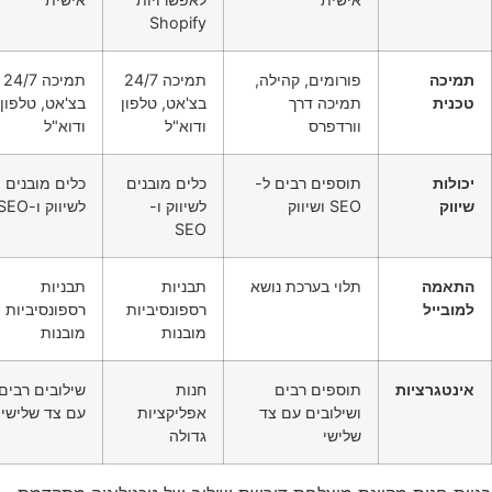
Shopify
תמיכה
פורומים, קהילה,
תמיכה 24/7
תמיכה 24/7
טכנית
תמיכה דרך
בצ'אט, טלפון
בצ'אט, טלפון
וורדפרס
ודוא"ל
ודוא"ל
יכולות
תוספים רבים ל-
כלים מובנים
כלים מובנים
שיווק
SEO ושיווק
לשיווק ו-
לשיווק ו-SEO
SEO
התאמה
תלוי בערכת נושא
תבניות
תבניות
למובייל
רספונסיביות
רספונסיביות
מובנות
מובנות
אינטגרציות
תוספים רבים
חנות
שילובים רבים
ושילובים עם צד
אפליקציות
עם צד שלישי
שלישי
גדולה