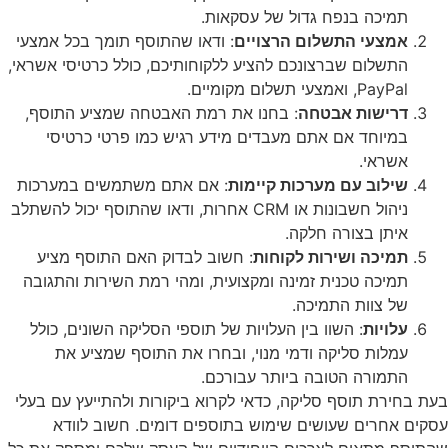
תמיכה בנפח גדול של עסקאות.
אמצעי התשלום הרצויים
: ודאו שהתוסף תומך בכל אמצעי
התשלום שברצונכם להציע ללקוחותיכם, כולל כרטיסי אשראי,
PayPal, ואמצעי תשלום מקומיים.
דרישות אבטחה
: בחנו את רמת האבטחה שמציע התוסף,
במיוחד אם אתם מעבדים מידע רגיש כמו פרטי כרטיסי
אשראי.
שילוב עם מערכות קיימות
: אם אתם משתמשים במערכות
ניהול חשבונות או CRM אחרות, ודאו שהתוסף יכול להשתלב
איתן בצורה חלקה.
תמיכה ושירות לקוחות
: חשוב לבדוק האם התוסף מציע
תמיכה טכנית זמינה ומקצועית, ומהי רמת השירות והתגובה
של צוות התמיכה.
עלויות
: השוו בין העלויות של תוספי הסליקה השונים, כולל
עמלות סליקה ודמי מנוי, ובחרו את התוסף שמציע את
התמורה הטובה ביותר עבורכם.
בעת בחירת תוסף סליקה, כדאי לקרוא ביקורות ולהתייעץ עם בעלי
עסקים אחרים שעושים שימוש בתוספים דומים. חשוב לוודא