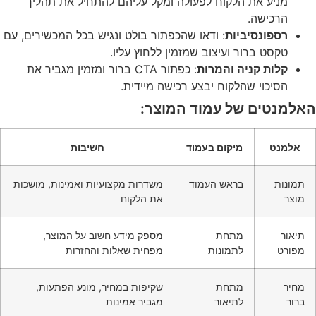
מניע את הלקוח לפעולה ומקל עליהם להתחיל את תהליך
הרכישה.
רספונסיביות
: ודאו שהכפתור בולט ונגיש בכל המכשירים, עם
טקסט ברור ועיצוב שמזמין ללחוץ עליו.
קלות קניה והמרות
: כפתור CTA ברור ומזמין מגביר את
הסיכוי שהלקוח יבצע רכישה מיידית.
האלמנטים של עמוד המוצר:
אלמנט
מיקום בעמוד
חשיבות
תמונות
בראש העמוד
משדרות מקצועיות ואמינות, מושכות
מוצר
את הלקוח
תיאור
מתחת
מספק מידע חשוב על המוצר,
מפורט
לתמונות
מפחית שאלות והחזרות
מחיר
מתחת
שקיפות במחיר, מונע הפתעות,
ברור
לתיאור
מגביר אמינות