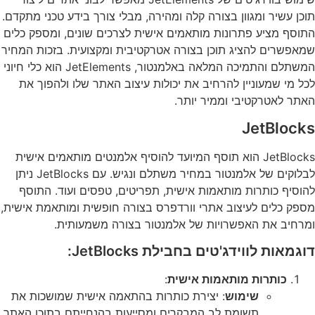
תוכן עשיר ומגוון בצורה קלה ומהירה, מבלי צורך בידע טכני מתקדם.
התוסף מציע פתרונות מותאמים אישית לצרכים שונים, ומספק כלים
שמאפשרים להציג תוכן בצורה אטרקטיבית ומקצועית. בזכות המחיר
המשתלם והתמיכה המלאה באלמנטור, JetElements הוא כלי חיוני
לכל מי שמעוניין להרחיב את יכולות עיצוב האתר שלו ולהפוך את
האתר לאטרקטיבי וממיר יותר.
JetBlocks
JetBlocks הוא תוסף המיועד להוסיף אלמנטים מותאמים אישית
לבלוקים של אלמנטור במחיר משתלם ונגיש. עם JetBlocks ניתן
להוסיף כותרות מותאמות אישית, תפריטים, טפסים ועוד. התוסף
מספק כלים לעיצוב אתרי וורדפרס בצורה חופשית ומותאמת אישית,
ומרחיב את האפשרויות של אלמנטור בצורה משמעותית.
דוגמאות לווידג'טים בחבילת JetBlocks:
כותרות מותאמות אישית
:
שימוש
: יצירת כותרות בהתאמה אישית שמושכות את
תשומת לב המבקרים ומסייעות בהנחייתם בתוכן האתר.