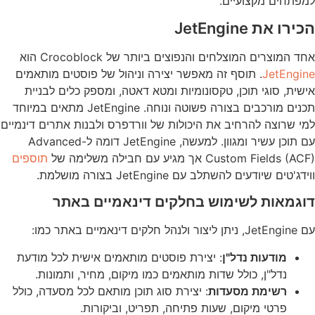
למפתחים מקצועיים.
הכירו את JetEngine
אחד המוצרים המוצלחים והנפוצים ביותר של Crocoblock הוא
JetEngine
. תוסף זה מאפשר יצירה וניהול של פוסטים מותאמים
אישית, סוגי תוכן, טקסונומיות ומטא דאטה, ומספק כלים לבניית
תכנים מורכבים בצורה פשוטה ונוחה. JetEngine מתאים במיוחד
למי שרוצה להרחיב את היכולות של וורדפרס ולבנות אתרים דינמיים
עם תוכן עשיר ומגוון. למעשה, JetEngine דומה ל-Advanced
Custom Fields (ACF) אך מגיע עם חבילה משלימה של
תוספים
ווידג'טים שיודעים להשתלב עם JetEngine בצורה מושלמת.
דוגמאות לשימוש בחלקים דינאמיים באתר
עם JetEngine, ניתן ליצור ולנהל חלקים דינאמיים באתר כמו:
מודעות נדל"ן
: יצירת פוסטים מותאמים אישית לכל מודעת
נדל"ן, כולל שדות מותאמים כמו מיקום, מחיר, ותמונות.
רשימת מסעדות
: יצירת סוג תוכן מותאם לכל מסעדה, כולל
פרטי מיקום, שעות פתיחה, תפריט, וביקורות.