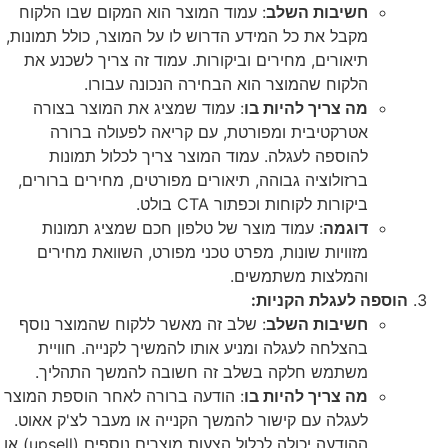
חשיבות השלב
: עמוד המוצר הוא המקום שבו הלקוח
מקבל את כל המידע הדרוש לו על המוצר, כולל תמונות,
תיאורים, מחירים וביקורות. עמוד זה צריך לשכנע את
הלקוח שהמוצר הוא הבחירה הנכונה עבורו.
מה צריך להיות בו
: עמוד שמציג את המוצר בצורה
אטרקטיבית ומפורטת, עם קריאה לפעולה ברורה
להוספה לעגלה. עמוד המוצר צריך לכלול תמונות
ברזולוציה גבוהה, תיאורים מפורטים, מחירים ברורים,
ביקורות לקוחות וכפתור CTA בולט.
דוגמה
: עמוד מוצר של טלפון חכם שמציג תמונות
מזוויות שונות, מפרט טכני מפורט, השוואת מחירים
והמלצות משתמשים.
הוספה לעגלת הקניות:
חשיבות השלב
: שלב זה מאשר ללקוח שהמוצר נוסף
בהצלחה לעגלה ומניע אותו להמשיך לקנייה. חוויית
משתמש חלקה בשלב זה חשובה להמשך התהליך.
מה צריך להיות בו
: הודעה ברורה לאחר הוספת המוצר
לעגלה עם קישור להמשך הקנייה או מעבר לצ'ק אאוט.
ההודעה יכולה לכלול הצעות מוצרים נוספים (upsell) או