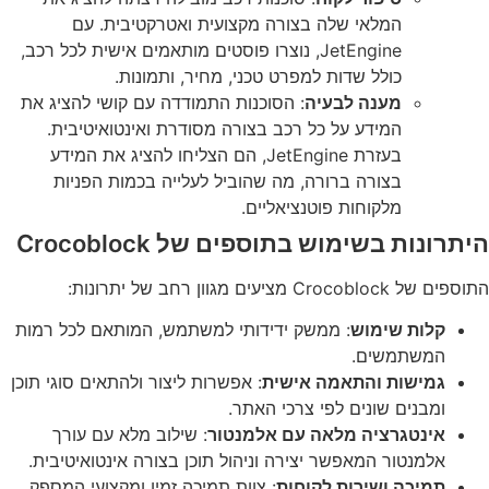
המלאי שלה בצורה מקצועית ואטרקטיבית. עם
JetEngine, נוצרו פוסטים מותאמים אישית לכל רכב,
כולל שדות למפרט טכני, מחיר, ותמונות.
מענה לבעיה
: הסוכנות התמודדה עם קושי להציג את
המידע על כל רכב בצורה מסודרת ואינטואיטיבית.
בעזרת JetEngine, הם הצליחו להציג את המידע
בצורה ברורה, מה שהוביל לעלייה בכמות הפניות
מלקוחות פוטנציאליים.
היתרונות בשימוש בתוספים של Crocoblock
התוספים של Crocoblock מציעים מגוון רחב של יתרונות:
קלות שימוש
: ממשק ידידותי למשתמש, המותאם לכל רמות
המשתמשים.
גמישות והתאמה אישית
: אפשרות ליצור ולהתאים סוגי תוכן
ומבנים שונים לפי צרכי האתר.
אינטגרציה מלאה עם אלמנטור
: שילוב מלא עם עורך
אלמנטור המאפשר יצירה וניהול תוכן בצורה אינטואיטיבית.
תמיכה ושירות לקוחות
: צוות תמיכה זמין ומקצועי המספק