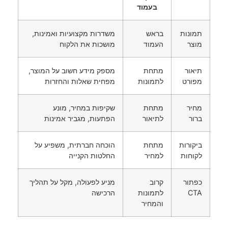
בעמוד
תמונות
בראש
משדרות מקצועיות ואמינות,
מוצר
העמוד
מושכות את הלקוח
תיאור
מתחת
מספק מידע חשוב על המוצר,
מפורט
לתמונות
מפחית שאלות והחזרות
מחיר
מתחת
שקיפות במחיר, מונע
ברור
לתיאור
הפתעות, מגביר אמינות
ביקורות
מתחת
הוכחה חברתית, משפיע על
לקוחות
למחיר
החלטות הקנייה
כפתור
קרוב
מניע לפעולה, מקל על תהליך
CTA
לתמונות
הרכישה
והמחיר