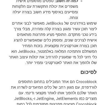
למה זה חשוב
: טפסים מותאמים אישית
משפרים את יכולת התקשורת עם הלקוחות
ומסייעים באיסוף מידע חשוב בצורה יעילה
ונוחה.
שימוש בווידג'טים של JetBlocks מאפשר לבוני אתרים
ליצור תוכן עשיר ומגוון בצורה קלה ומהירה, מבלי צורך
בידע טכני מתקדם. התוסף מציע פתרונות מותאמים
אישית לצרכים שונים, ומספק כלים שמאפשרים להציג
תוכן בצורה אטרקטיבית ומקצועית. בזכות המחיר
המשתלם והתמיכה המלאה באלמנטור, JetBlocks הוא
כלי חיוני לכל מי שמעוניין להרחיב את יכולות עיצוב האתר
שלו ולהפוך את האתר לאטרקטיבי וממיר יותר.
לסיכום
Crocoblock הם אחד המובילים בתחום התוספים
לוורדפרס, עם מגוון רחב של כלים המיועדים לשדרג את
האתר שלכם ולהפוך אותו לאתר מקצועי ודינמי. עם
מוצרים כמו JetEngine, JetElements ו-JetBlocks,
Crocoblock מציעים פתרונות מתקדמים לכל רמות