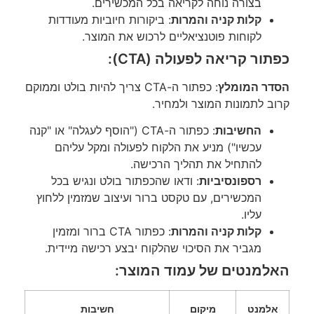
בצורה נוחה לקריאה בכל המכשירים.
קלות קניה והמרות
: ביקורות חיוביות מעודדות
לקוחות פוטנציאליים לרכוש את המוצר.
כפתור קריאה לפעולה (CTA):
הסדר המומלץ
: כפתור ה-CTA צריך להיות בולט וממוקם
קרוב לתמונות המוצר ולמחיר.
החשיבות
: כפתור ה-CTA ("הוסף לעגלה" או "קנה
עכשיו") מניע את הלקוח לפעולה ומקל עליהם
להתחיל את תהליך הרכישה.
רספונסיביות
: ודאו שהכפתור בולט ונגיש בכל
המכשירים, עם טקסט ברור ועיצוב שמזמין ללחוץ
עליו.
קלות קניה והמרות
: כפתור CTA ברור ומזמין
מגביר את הסיכוי שהלקוח יבצע רכישה מיידית.
האלמנטים של עמוד המוצר:
אלמנט
מיקום
חשיבות