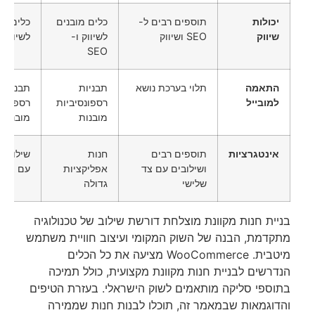
יכולות
תוספים רבים ל-
כלים מובנים
כלים מו
שיווק
SEO ושיווק
לשיווק ו-
לשיווק ו-O
SEO
התאמה
תלוי בערכת נושא
תבניות
תבניות
למובייל
רספונסיביות
רספונסי
מובנות
מובנות
אינטגרציות
תוספים רבים
חנות
שילובים
ושילובים עם צד
אפליקציות
עם צד ש
שלישי
גדולה
בניית חנות מקוונת מוצלחת דורשת שילוב של טכנולוגיה
מתקדמת, הבנה של השוק המקומי ועיצוב חוויית משתמש
מיטבית. WooCommerce מציעה את כל הכלים
הנדרשים לבניית חנות מקוונת מקצועית, כולל תמיכה
בתוספי סליקה מותאמים לשוק הישראלי. בעזרת הטיפים
והדוגמאות שבמאמר זה, תוכלו לבנות חנות שממירה