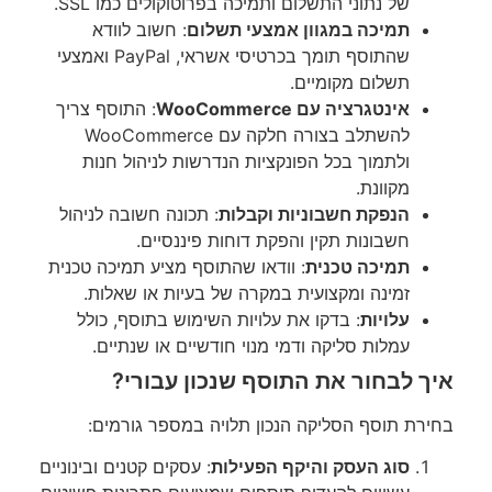
של נתוני התשלום ותמיכה בפרוטוקולים כמו SSL.
תמיכה במגוון אמצעי תשלום
: חשוב לוודא
שהתוסף תומך בכרטיסי אשראי, PayPal ואמצעי
תשלום מקומיים.
אינטגרציה עם WooCommerce
: התוסף צריך
להשתלב בצורה חלקה עם WooCommerce
ולתמוך בכל הפונקציות הנדרשות לניהול חנות
מקוונת.
הנפקת חשבוניות וקבלות
: תכונה חשובה לניהול
חשבונות תקין והפקת דוחות פיננסיים.
תמיכה טכנית
: וודאו שהתוסף מציע תמיכה טכנית
זמינה ומקצועית במקרה של בעיות או שאלות.
עלויות
: בדקו את עלויות השימוש בתוסף, כולל
עמלות סליקה ודמי מנוי חודשיים או שנתיים.
איך לבחור את התוסף שנכון עבורי?
בחירת תוסף הסליקה הנכון תלויה במספר גורמים:
סוג העסק והיקף הפעילות
: עסקים קטנים ובינוניים