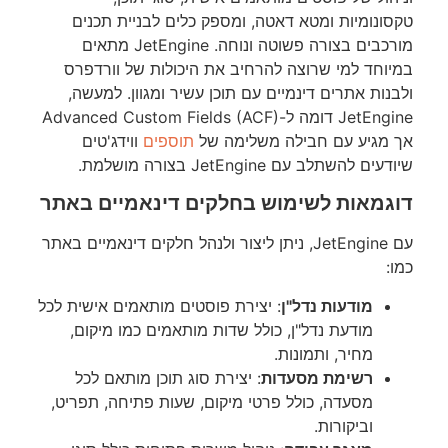
טקסונומיות ומטא דאטה, ומספק כלים לבניית תכנים
מורכבים בצורה פשוטה ונוחה. JetEngine מתאים
במיוחד למי שרוצה להרחיב את היכולות של וורדפרס
ולבנות אתרים דינמיים עם תוכן עשיר ומגוון. למעשה,
JetEngine דומה ל-Advanced Custom Fields (ACF)
אך מגיע עם חבילה משלימה של
תוספים
ווידג'טים
שיודעים להשתלב עם JetEngine בצורה מושלמת.
דוגמאות לשימוש בחלקים דינאמיים באתר
עם JetEngine, ניתן ליצור ולנהל חלקים דינאמיים באתר
כמו:
מודעות נדל"ן
: יצירת פוסטים מותאמים אישית לכל
מודעת נדל"ן, כולל שדות מותאמים כמו מיקום,
מחיר, ותמונות.
רשימת מסעדות
: יצירת סוג תוכן מותאם לכל
מסעדה, כולל פרטי מיקום, שעות פתיחה, תפריט,
וביקורות.