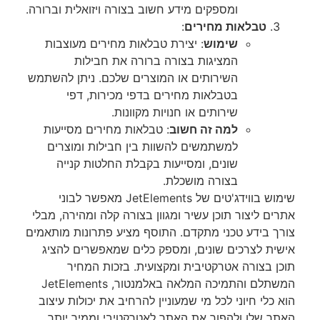
ומספקים מידע חשוב בצורה ויזואלית וברורה.
טבלאות מחירים
:
שימוש
: יצירת טבלאות מחירים מעוצבות
המציגות בצורה ברורה את חבילות
השירותים או המוצרים שלכם. ניתן להשתמש
בטבלאות מחירים בדפי מכירות, דפי
שירותים או חנויות מקוונות.
למה זה חשוב
: טבלאות מחירים מסייעות
למשתמשים להשוות בין חבילות ומוצרים
שונים, ומסייעות בקבלת החלטות קנייה
בצורה מושכלת.
שימוש בווידג'טים של JetElements מאפשר לבוני
אתרים ליצור תוכן עשיר ומגוון בצורה קלה ומהירה, מבלי
צורך בידע טכני מתקדם. התוסף מציע פתרונות מותאמים
אישית לצרכים שונים, ומספק כלים שמאפשרים להציג
תוכן בצורה אטרקטיבית ומקצועית. בזכות המחיר
המשתלם והתמיכה המלאה באלמנטור, JetElements
הוא כלי חיוני לכל מי שמעוניין להרחיב את יכולות עיצוב
האתר שלו ולהפוך את האתר לאטרקטיבי וממיר יותר.