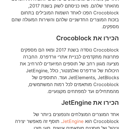
מהאתר שלהם. מאז כניסתם לשוק בשנת 2017,
Crocoblock הפכו לאחד השמות המובילים בתחום
בזכות המוצרים החדשניים שלהם והשירות המעולה שהם
מספקים.
הכירו את Crocoblock
Crocoblock נוסדה בשנת 2017 ומאז הם מספקים
פתרונות מתקדמים לבניית אתרי וורדפרס. החברה
מציעה מגוון רחב של תוספים המיועדים להרחיב את
היכולות של וורדפרס ואלמנטור, כולל JetEngine,
JetElements, JetBlocks ועוד. התוספים של
Crocoblock מותאמים לכל רמות המשתמשים,
מהמתחילים ועד למפתחים מקצועיים.
הכירו את JetEngine
אחד המוצרים המוצלחים והנפוצים ביותר של
Crocoblock הוא
JetEngine
. תוסף זה מאפשר יצירה
וניהול של פוסטים מותאמים אישית, סוגי תוכן,