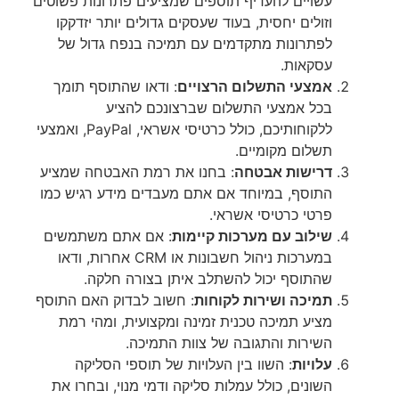
עשויים להעדיף תוספים שמציעים פתרונות פשוטים
וזולים יחסית, בעוד שעסקים גדולים יותר יזדקקו
לפתרונות מתקדמים עם תמיכה בנפח גדול של
עסקאות.
אמצעי התשלום הרצויים
: ודאו שהתוסף תומך
בכל אמצעי התשלום שברצונכם להציע
ללקוחותיכם, כולל כרטיסי אשראי, PayPal, ואמצעי
תשלום מקומיים.
דרישות אבטחה
: בחנו את רמת האבטחה שמציע
התוסף, במיוחד אם אתם מעבדים מידע רגיש כמו
פרטי כרטיסי אשראי.
שילוב עם מערכות קיימות
: אם אתם משתמשים
במערכות ניהול חשבונות או CRM אחרות, ודאו
שהתוסף יכול להשתלב איתן בצורה חלקה.
תמיכה ושירות לקוחות
: חשוב לבדוק האם התוסף
מציע תמיכה טכנית זמינה ומקצועית, ומהי רמת
השירות והתגובה של צוות התמיכה.
עלויות
: השוו בין העלויות של תוספי הסליקה
השונים, כולל עמלות סליקה ודמי מנוי, ובחרו את