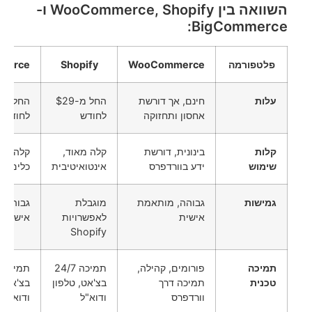
השוואה בין WooCommerce, Shopify ו-
BigCommerce:
פלטפורמה
WooCommerce
Shopify
merce
עלות
חינם, אך דורשת
החל מ-$29
אחסון ותחזוקה
לחודש
לחודש
קלות
בינונית, דורשת
קלה מאוד,
קלה לשי
שימוש
ידע בוורדפרס
אינטואיטיבית
כלים מ
גמישות
גבוהה, מותאמת
מוגבלת
גבוהה,
אישית
לאפשרויות
אישית
Shopify
תמיכה
פורומים, קהילה,
תמיכה 24/7
טכנית
תמיכה דרך
בצ'אט, טלפון
בצ'אט, 
וורדפרס
ודוא"ל
ודוא"ל