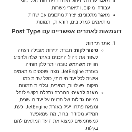
מאגר עבודה
: ניהול משרות פתוחות כולל סוגי
עבודה, מיקום, ותיאורי משרות.
מאגר מתכונים
: יצירת מתכונים עם שדות
מותאמים למרכיבים, הוראות, ותמונות.
דוגמאות לאתרים אפשריים עם Post Type
אתר תיירות
סיפור לקוח
: חברת תיירות מובילה רצתה
לשפר את ניהול התכנים באתר שלה ולהציע
חוויית משתמש טובה יותר ללקוחותיה.
בעזרת JetEngine, נוצרו פוסטים מותאמים
אישית לכל יעד תיירותי, כולל שדות כמו
מיקום, פעילויות, מחירים, וגלריות תמונות.
מענה לבעיה
: החברה נתקלה בקושי לנהל
כמויות גדולות של תכנים על יעדים שונים,
ומצאה פתרון יעיל בעזרת JetEngine. כעת,
המידע מסודר וברור, מה שמאפשר
למשתמשים למצוא את היעד המתאים להם
בקלות.