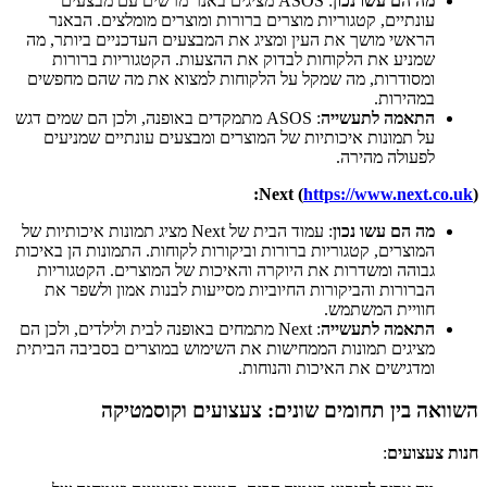
מה הם עשו נכון
: ASOS מציגים באנר מרשים עם מבצעים
עונתיים, קטגוריות מוצרים ברורות ומוצרים מומלצים. הבאנר
הראשי מושך את העין ומציג את המבצעים העדכניים ביותר, מה
שמניע את הלקוחות לבדוק את ההצעות. הקטגוריות ברורות
ומסודרות, מה שמקל על הלקוחות למצוא את מה שהם מחפשים
במהירות.
התאמה לתעשייה
: ASOS מתמקדים באופנה, ולכן הם שמים דגש
על תמונות איכותיות של המוצרים ומבצעים עונתיים שמניעים
לפעולה מהירה.
Next (
https://www.next.co.uk
):
מה הם עשו נכון
: עמוד הבית של Next מציג תמונות איכותיות של
המוצרים, קטגוריות ברורות וביקורות לקוחות. התמונות הן באיכות
גבוהה ומשדרות את היוקרה והאיכות של המוצרים. הקטגוריות
הברורות והביקורות החיוביות מסייעות לבנות אמון ולשפר את
חוויית המשתמש.
התאמה לתעשייה
: Next מתמחים באופנה לבית ולילדים, ולכן הם
מציגים תמונות הממחישות את השימוש במוצרים בסביבה הביתית
ומדגישים את האיכות והנוחות.
השוואה בין תחומים שונים: צעצועים וקוסמטיקה
חנות צעצועים
: