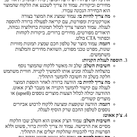
מחירים וביקורות. עמוד זה צריך לשכנע את הלקוח שהמוצר
הוא הבחירה הנכונה עבורו.
מה צריך להיות בו
: עמוד שמציג את המוצר בצורה
אטרקטיבית ומפורטת, עם קריאה לפעולה ברורה להוספה
לעגלה. עמוד המוצר צריך לכלול תמונות ברזולוציה גבוהה,
תיאורים מפורטים, מחירים ברורים, ביקורות לקוחות
וכפתור CTA בולט.
דוגמה
: עמוד מוצר של טלפון חכם שמציג תמונות מזוויות
שונות, מפרט טכני מפורט, השוואת מחירים והמלצות
משתמשים.
הוספה לעגלת הקניות:
חשיבות השלב
: שלב זה מאשר ללקוח שהמוצר נוסף
בהצלחה לעגלה ומניע אותו להמשיך לקנייה. חוויית משתמש
חלקה בשלב זה חשובה להמשך התהליך.
מה צריך להיות בו
: הודעה ברורה לאחר הוספת המוצר
לעגלה עם קישור להמשך הקנייה או מעבר לצ'ק אאוט.
ההודעה יכולה לכלול הצעות מוצרים נוספים (upsell) או
מוצרים קשורים.
דוגמה
: הודעה שקופצת ומציעה ללקוח לרכוש אביזרים
נוספים לטלפון החכם שרק הוסיף לעגלה.
צ'ק אאוט:
חשיבות השלב
: עמוד הצ'ק אאוט הוא השלב שבו הלקוח
מסיים את הרכישה. עמוד זה צריך להיות ברור, פשוט וללא
הפרעות כדי להבטיח שהלקוח ישלים את התהליך.