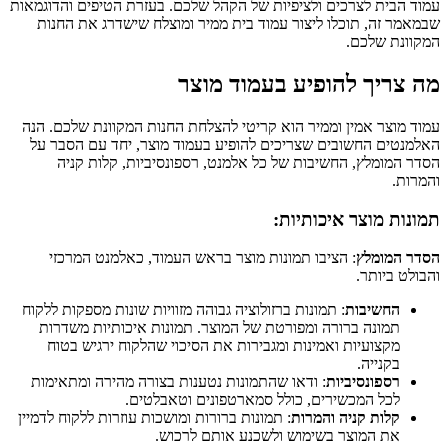
עמוד הבית לצרכים ולציפיות של הקהל שלכם. בעזרת הטיפים והדוגמאות
שבמאמר זה, תוכלו ליצור עמוד בית ממיר ומוצלח שישדרג את החנות
המקוונת שלכם.
מה צריך להופיע בעמוד מוצר
עמוד מוצר אמין וממיר הוא קריטי להצלחת החנות המקוונת שלכם. הנה
האלמנטים החשובים שצריכים להופיע בעמוד מוצר, יחד עם הסבר על
הסדר המומלץ, החשיבות של כל אלמנט, רספונסיביות, קלות קניה
והמרות.
תמונות מוצר איכותיות:
הסדר המומלץ
: הציבו תמונות מוצר בראש העמוד, כאלמנט המרכזי
והבולט ביותר.
החשיבות
: תמונות ברזולוציה גבוהה מזוויות שונות מספקות ללקוח
תמונה ברורה ומפורטת של המוצר. תמונות איכותיות משדרות
מקצועיות ואמינות ומגבירות את הסיכוי שהלקוח ירגיש בטוח
בקנייה.
רספונסיביות
: ודאו שהתמונות נטענות בצורה מהירה ומתאימות
לכל המכשירים, כולל סמארטפונים וטאבלטים.
קלות קניה והמרות
: תמונות ברורות ומושכות עוזרות ללקוח לדמיין
את המוצר בשימוש ולשכנע אותם לרכוש.