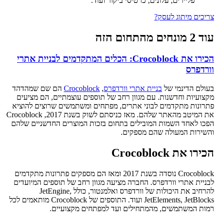
פליירים, עלונים, כרטיסי ביקור ועוד.
צריכים מיתוג לעסק?
עוד 2 מונחים מהתחום הזה
הכירו את Crocoblock: הכלים המתקדמים לבניית אתרי
וורדפרס
בעולם הדינמי של
בניית אתרי וורדפרס
,
Crocoblock
הם שם שמהדהד
מקצועיות וחדשנות. עם מגוון רחב של תוספים עוצמתיים, הם מציעים
פתרונות מתקדמים לבוני אתרים, מפתחים ומשתמשים שרוצים להוציא
את המיטב מהאתר שלהם. מאז כניסתם לשוק בשנת 2017, Crocoblock
הפכו לאחד השמות המובילים בתחום בזכות המוצרים החדשניים שלהם
והשירות המעולה שהם מספקים.
הכירו את Crocoblock
Crocoblock נוסדה בשנת 2017 ומאז הם מספקים פתרונות מתקדמים
לבניית אתרי וורדפרס. החברה מציעה מגוון רחב של תוספים המיועדים
להרחיב את היכולות של וורדפרס ואלמנטור, כולל JetEngine,
JetElements, JetBlocks ועוד. התוספים של Crocoblock מותאמים לכל
רמות המשתמשים, מהמתחילים ועד למפתחים מקצועיים.