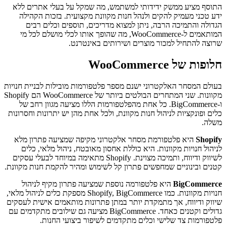
התוסף מציע ממשק ידידותי למשתמש, מה שמקל על בעלי אתרים ללא
ידע טכני מעמיק להקים ולנהל חנות מקוונת מקצועית. בזכות הקהילה
הגדולה והתמיכה הרבה, ניתן למצוא מדריכים, תוספים וכלים רבים
המותאמים ל-WooCommerce, מה שהופך אותו לכלי מושלם לכל מי
שרוצה להתחיל למכור מוצרים ושירותים באינטרנט.
חלופות של WooCommerce
בעולם המסחר האלקטרוני ישנם מספר פלטפורמות מובילות לבניית חנויות
מקוונות. שני המתחרים הבולטים ביותר של WooCommerce הם Shopify
ו-BigCommerce. כל אחת מהפלטפורמות הללו מציעה מגוון רחב של
כלים ופונקציות לניהול חנות מקוונת, ולכל אחת מהן יש יתרונות וחסרונות
משלה.
Shopify
היא פלטפורמת מסחר אלקטרוני מקיפה שמציעה פתרון מלא
לניהול חנויות מקוונות. היא כוללת אחסון מאובטח, ניהול מלאי, כלים
לשיווק ודיווח, ותמיכה מצוינת. Shopify מתאימה במיוחד לבעלי עסקים
קטנים ובינוניים שמחפשים פתרון קל לשימוש ומהיר להקמת חנות מקוונת.
BigCommerce
היא פלטפורמה נוספת שמציעה פתרון מקיף לניהול
חנויות מקוונות. כמו Shopify, BigCommerce מספקת כלים לניהול מלאי,
שיווק ודיווח, אך מתמקדת יותר במתן פתרונות מותאמים אישית לעסקים
גדולים וקטנים כאחד. BigCommerce מציעה גם שילובים מתקדמים עם
פלטפורמות צד שלישי וכלים מתקדמים לשיפור ביצועי החנות.