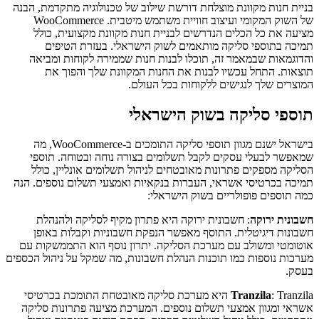
בניית חנות מקוונת מוצלחת דורשת שילוב של טכנולוגיה מתקדמת, הבנה
של השוק המקומי ועיצוב חוויית משתמש מיטבית. WooCommerce
מציעה את כל הכלים הנדרשים לבניית חנות מקוונת מקצועית, כולל
תמיכה בתוספי סליקה מותאמים לשוק הישראלי. בעזרת הטיפים
והדוגמאות שבמאמר זה, תוכלו לבנות חנות שממירה לקוחות ומביאה
תוצאות. התחל עכשיו לבנות את החנות המקוונת שלך והפוך את
המוצרים שלך לנגישים ללקוחות בכל העולם.
תוספי סליקה בשוק הישראלי
בישראל ישנם מגוון תוספי סליקה התומכים ב-WooCommerce, מה
שמאפשר לבעלי עסקים לקבל תשלומים בצורה נוחה ובטוחה. תוספי
הסליקה מספקים פתרונות מאובטחים לניהול תשלומים אונליין, כולל
תמיכה בכרטיסי אשראי, העברות בנקאיות ואמצעי תשלום נוספים. הנה
כמה תוספים פופולריים בשוק הישראלי:
חשבונית ירוקה
: חשבונית ירוקה היא פתרון מקיף לסליקה ולהנהלת
חשבונות דיגיטלית. התוסף מאפשר הנפקת חשבוניות וקבלות באופן
אוטומטי ומשולב עם מערכת הסליקה. יתרון נוסף הוא התממשקות עם
מערכות נוספות כמו תוכנות הנהלת חשבונות, מה שמקל על ניהול הכספים
בעסק.
Tranzila
: Tranzila היא מערכת סליקה מאובטחת התומכת בכרטיסי
אשראי ומגוון אמצעי תשלום נוספים. המערכת מציעה פתרונות סליקה