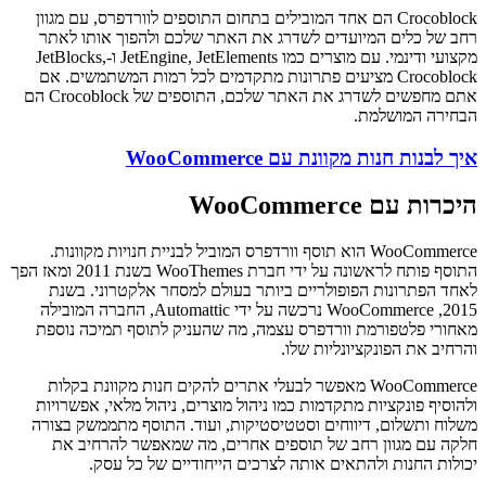
Crocoblock הם אחד המובילים בתחום התוספים לוורדפרס, עם מגוון
רחב של כלים המיועדים לשדרג את האתר שלכם ולהפוך אותו לאתר
מקצועי ודינמי. עם מוצרים כמו JetEngine, JetElements ו-JetBlocks,
Crocoblock מציעים פתרונות מתקדמים לכל רמות המשתמשים. אם
אתם מחפשים לשדרג את האתר שלכם, התוספים של Crocoblock הם
הבחירה המושלמת.
איך לבנות חנות מקוונת עם WooCommerce
היכרות עם WooCommerce
WooCommerce הוא תוסף וורדפרס המוביל לבניית חנויות מקוונות.
התוסף פותח לראשונה על ידי חברת WooThemes בשנת 2011 ומאז הפך
לאחד הפתרונות הפופולריים ביותר בעולם למסחר אלקטרוני. בשנת
2015, WooCommerce נרכשה על ידי Automattic, החברה המובילה
מאחורי פלטפורמת וורדפרס עצמה, מה שהעניק לתוסף תמיכה נוספת
והרחיב את הפונקציונליות שלו.
WooCommerce מאפשר לבעלי אתרים להקים חנות מקוונת בקלות
ולהוסיף פונקציות מתקדמות כמו ניהול מוצרים, ניהול מלאי, אפשרויות
משלוח ותשלום, דיווחים וסטטיסטיקות, ועוד. התוסף מתממשק בצורה
חלקה עם מגוון רחב של תוספים אחרים, מה שמאפשר להרחיב את
יכולות החנות ולהתאים אותה לצרכים הייחודיים של כל עסק.