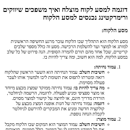
דוגמה למסע לקוח מוצלח ואיך משפכים שיווקים
ורימרקטינג נכנסים למסע הלקוח
מסע הלקוח:
מסע הלקוח הוא התהליך שבו הלקוח עובר מרגע החשיפה הראשונית
למותג או למוצר ועד להשלמת הרכישה. מסע זה כולל מספר שלבים
קריטיים, שכל אחד מהם תורם להמרה הסופית. הנה פירוט של כל שלב
במסע הלקוח, למה הוא חשוב, ומה צריך להיות בו.
עמוד נחיתה:
חשיבות השלב
: עמוד הנחיתה הוא השער הראשון שהלקוח
רואה ומטרתו לתפוס את תשומת ליבו ולמשוך אותו לעבר
פעולה מסוימת.
מה צריך להיות בו
: עמוד נחיתה ממוקד שמציג מבצע מיוחד
או מוצר ספציפי ומניע לפעולה. לדוגמה, הרשמה לניוזלטר,
הורדת מדריך חינם, או לחיצה על קישור למוצר מסוים.
דוגמה
: עמוד נחיתה של חנות אופנה המציג מבצע על
קולקציה חדשה ומניע את המבקרים להירשם לניוזלטר
לקבלת הנחה נוספת.
עמוד מוצר:
חשיבות השלב
: עמוד המוצר הוא המקום שבו הלקוח מקבל
את כל המידע הדרוש לו על המוצר, כולל תמונות, תיאורים,