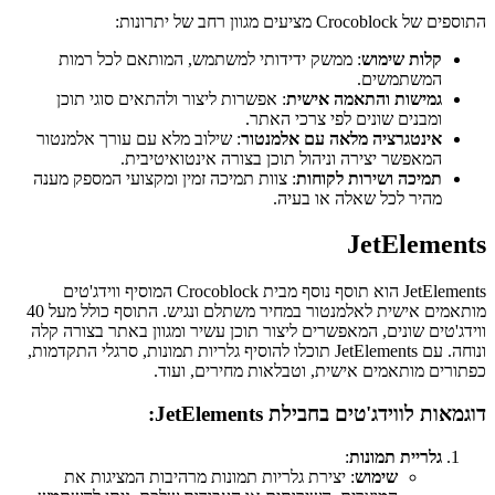
התוספים של Crocoblock מציעים מגוון רחב של יתרונות:
קלות שימוש
: ממשק ידידותי למשתמש, המותאם לכל רמות
המשתמשים.
גמישות והתאמה אישית
: אפשרות ליצור ולהתאים סוגי תוכן
ומבנים שונים לפי צרכי האתר.
אינטגרציה מלאה עם אלמנטור
: שילוב מלא עם עורך אלמנטור
המאפשר יצירה וניהול תוכן בצורה אינטואיטיבית.
תמיכה ושירות לקוחות
: צוות תמיכה זמין ומקצועי המספק מענה
מהיר לכל שאלה או בעיה.
JetElements
JetElements הוא תוסף נוסף מבית Crocoblock המוסיף ווידג'טים
מותאמים אישית לאלמנטור במחיר משתלם ונגיש. התוסף כולל מעל 40
ווידג'טים שונים, המאפשרים ליצור תוכן עשיר ומגוון באתר בצורה קלה
ונוחה. עם JetElements תוכלו להוסיף גלריות תמונות, סרגלי התקדמות,
כפתורים מותאמים אישית, וטבלאות מחירים, ועוד.
דוגמאות לווידג'טים בחבילת JetElements:
גלריית תמונות
:
שימוש
: יצירת גלריות תמונות מרהיבות המציגות את