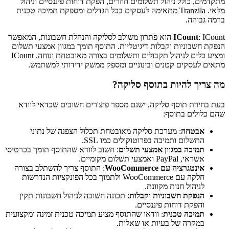
מתקדמים, כולל ניהול תשלומים חוזרים, הפקת דוחות פיננסיים וניהול
מלאי. Tranzila מתאימה לעסקים בכל הגדלים ומספקת תמיכה טכנית
ברמה גבוהה.
ICount
: ICount הוא פתרון משולב לסליקה והנהלת חשבונות, המאפשר
הנפקת חשבוניות וקבלות דיגיטליות. התוסף תומך במגוון אמצעי תשלום
ומציע כלים לניהול תקבולים ותשלומים בצורה מאובטחת ונוחה. ICount
מתאים לעסקים קטנים ובינוניים ומספק ממשק ידידותי למשתמש.
מה צריך להיות בתוסף סליקה?
בעת בחירת תוסף סליקה, ישנם מספר פיצ'רים חשובים שכדאי לוודא
שהם כלולים בתוסף:
אבטחה
: מערכת סליקה מאובטחת תכלול הצפנה של נתוני
התשלום ותמיכה בפרוטוקולים כמו SSL.
תמיכה במגוון אמצעי תשלום
: חשוב לוודא שהתוסף תומך בכרטיסי
אשראי, PayPal ואמצעי תשלום מקומיים.
אינטגרציה עם WooCommerce
: התוסף צריך להשתלב בצורה
חלקה עם WooCommerce ולתמוך בכל הפונקציות הנדרשות
לניהול חנות מקוונת.
הנפקת חשבוניות וקבלות
: תכונה חשובה לניהול חשבונות תקין
והפקת דוחות פיננסיים.
תמיכה טכנית
: וודאו שהתוסף מציע תמיכה טכנית זמינה ומקצועית
במקרה של בעיות או שאלות.