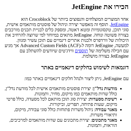
הכירו את JetEngine
אחד המוצרים המוצלחים והנפוצים ביותר של Crocoblock הוא
JetEngine
. תוסף זה מאפשר יצירה וניהול של פוסטים מותאמים אישית,
סוגי תוכן, טקסונומיות ומטא דאטה, ומספק כלים לבניית תכנים מורכבים
בצורה פשוטה ונוחה. JetEngine מתאים במיוחד למי שרוצה להרחיב את
היכולות של וורדפרס ולבנות אתרים דינמיים עם תוכן עשיר ומגוון.
למעשה, JetEngine דומה ל-Advanced Custom Fields (ACF) אך מגיע
עם חבילה משלימה של
תוספים
ווידג'טים שיודעים להשתלב עם
JetEngine בצורה מושלמת.
דוגמאות לשימוש בחלקים דינאמיים באתר
עם JetEngine, ניתן ליצור ולנהל חלקים דינאמיים באתר כמו:
מודעות נדל"ן
: יצירת פוסטים מותאמים אישית לכל מודעת נדל"ן,
כולל שדות מותאמים כמו מיקום, מחיר, ותמונות.
רשימת מסעדות
: יצירת סוג תוכן מותאם לכל מסעדה, כולל פרטי
מיקום, שעות פתיחה, תפריט, וביקורות.
מאגר עבודה
: ניהול משרות פתוחות כולל סוגי עבודה, מיקום,
ותיאורי משרות.
מאגר מתכונים
: יצירת מתכונים עם שדות מותאמים למרכיבים,
הוראות, ותמונות.