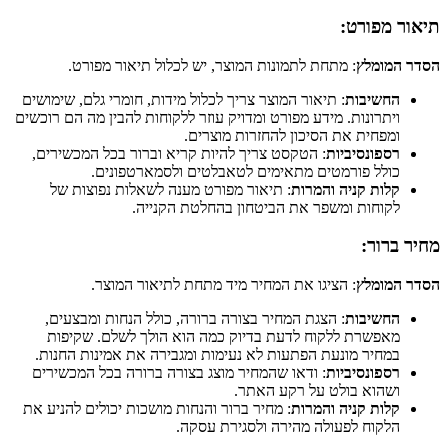
תיאור מפורט:
הסדר המומלץ
: מתחת לתמונות המוצר, יש לכלול תיאור מפורט.
החשיבות
: תיאור המוצר צריך לכלול מידות, חומרי גלם, שימושים
ויתרונות. מידע מפורט ומדויק עוזר ללקוחות להבין מה הם רוכשים
ומפחית את הסיכון להחזרות מוצרים.
רספונסיביות
: הטקסט צריך להיות קריא וברור בכל המכשירים,
כולל פורמטים מתאימים לטאבלטים ולסמארטפונים.
קלות קניה והמרות
: תיאור מפורט מענה לשאלות נפוצות של
לקוחות ומשפר את הביטחון בהחלטת הקנייה.
מחיר ברור:
הסדר המומלץ
: הציגו את המחיר מיד מתחת לתיאור המוצר.
החשיבות
: הצגת המחיר בצורה ברורה, כולל הנחות ומבצעים,
מאפשרת ללקוח לדעת בדיוק כמה הוא הולך לשלם. שקיפות
במחיר מונעת הפתעות לא נעימות ומגבירה את אמינות החנות.
רספונסיביות
: ודאו שהמחיר מוצג בצורה ברורה בכל המכשירים
ושהוא בולט על רקע האתר.
קלות קניה והמרות
: מחיר ברור והנחות מושכות יכולים להניע את
הלקוח לפעולה מהירה ולסגירת עסקה.