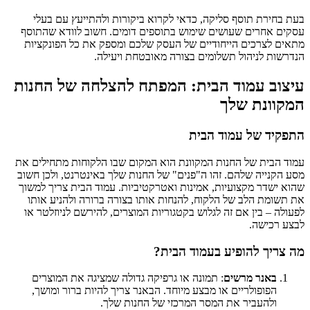
בעת בחירת תוסף סליקה, כדאי לקרוא ביקורות ולהתייעץ עם בעלי
עסקים אחרים שעושים שימוש בתוספים דומים. חשוב לוודא שהתוסף
מתאים לצרכים הייחודיים של העסק שלכם ומספק את כל הפונקציות
הנדרשות לניהול תשלומים בצורה מאובטחת ויעילה.
עיצוב עמוד הבית: המפתח להצלחה של החנות
המקוונת שלך
התפקיד של עמוד הבית
עמוד הבית של החנות המקוונת הוא המקום שבו הלקוחות מתחילים את
מסע הקנייה שלהם. זהו ה"פנים" של החנות שלך באינטרנט, ולכן חשוב
שהוא ישדר מקצועיות, אמינות ואטרקטיביות. עמוד הבית צריך למשוך
את תשומת הלב של הלקוח, להנחות אותו בצורה ברורה ולהניע אותו
לפעולה – בין אם זה לגלוש בקטגוריות המוצרים, להירשם לניוזלטר או
לבצע רכישה.
מה צריך להופיע בעמוד הבית?
באנר מרשים
: תמונה או גרפיקה גדולה שמציגה את המוצרים
הפופולריים או מבצע מיוחד. הבאנר צריך להיות ברור ומושך,
ולהעביר את המסר המרכזי של החנות שלך.