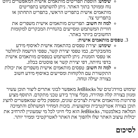
שימוש
: הוספת תפריטים מותאמים אישית המאפשרים ניווט
נוח וממוקד בתוך האתר. ניתן להשתמש בתפריטים
מותאמים אישית בתפריט הראשי, בתפריט התחתון או
בתפריטי צד.
למה זה חשוב
: תפריטים מותאמים אישית משפרים את
חוויית המשתמש ומסייעים בהנחיית המבקרים למקומות
החשובים ביותר באתר.
טפסים מותאמים אישית
:
שימוש
: יצירת טפסים בהתאמה אישית לאיסוף מידע
מהמבקרים, כמו טפסי יצירת קשר, טפסי הרשמה לניוזלטר
או טפסי הזמנות. ניתן להשתמש בטפסים מותאמים אישית
בדפי נחיתה, דפי יצירת קשר או פוסטים בבלוג.
למה זה חשוב
: טפסים מותאמים אישית משפרים את יכולת
התקשורת עם הלקוחות ומסייעים באיסוף מידע חשוב
בצורה יעילה ונוחה.
שימוש בווידג'טים של JetBlocks מאפשר לבוני אתרים ליצור תוכן עשיר
ומגוון בצורה קלה ומהירה, מבלי צורך בידע טכני מתקדם. התוסף מציע
פתרונות מותאמים אישית לצרכים שונים, ומספק כלים שמאפשרים להציג
תוכן בצורה אטרקטיבית ומקצועית. בזכות המחיר המשתלם והתמיכה
המלאה באלמנטור, JetBlocks הוא כלי חיוני לכל מי שמעוניין להרחיב את
יכולות עיצוב האתר שלו ולהפוך את האתר לאטרקטיבי וממיר יותר.
לסיכום