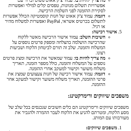
מה צריך להיות בו
: עמוד צ'ק אאוט פשוט וברור עם
אפשרויות תשלום מגוונות, טפסים קלים למילוי ואפשרות
לסקירת ההזמנה לפני השלמת הרכישה.
דוגמה
: עמוד צ'ק אאוט של חנות קוסמטיקה הכולל אפשרות
לתשלום בכרטיס אשראי, PayPal ואפשרות למשלוח מהיר
או רגיל.
אישור רכישה:
חשיבות השלב
: עמוד אישור הרכישה מאשר ללקוח
שהרכישה הושלמה בהצלחה ומספק פרטים נוספים על
המשלוח והזמנה. שלב זה תורם לביטחון הלקוח ושביעות
רצונו.
מה צריך להיות בו
: עמוד שמאשר את הרכישה ומציג פרטים
נוספים על המשלוח והזמנה, כולל מספר הזמנה, תאריך
משלוח משוער וקישור למעקב אחרי ההזמנה.
דוגמה
: עמוד אישור רכישה של חנות צעצועים שמציג את
פרטי ההזמנה, תאריך משלוח משוער וקישור למעקב אחר
ההזמנה.
משפכים שיווקים ורימרקטינג:
משפכים שיווקים ורימרקטינג הם כלים חשובים שנכנסים בכל שלב של
מסע הלקוח, ומטרתם להניע את הלקוח לעבר ההמרה ולהגביר את
מעורבותו עם המותג.
משפכים שיווקים: