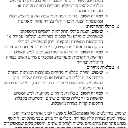
המוצרים, השירותים או העבודות שלכם. ניתן להשתמש
בגלריות להציג פורטפוליו, מוצרים בחנות מקוונת או
תערוכות אומנות.
למה זה חשוב
: גלריית תמונות מושכת את עיני המשתמש
ומאפשרת הצגת תוכן ויזואלי בצורה נוחה ומאורגנת.
סרגלי התקדמות
:
שימוש
: הצגת סרגלי התקדמות דינמיים המספקים
למשתמשים מידע על שלבים בפרויקט, תהליכי עבודה או
התקדמות במטרות עסקיות. ניתן להשתמש בסרגלי
התקדמות באתרי פרויקטים, דפי מכירות או דוחות עסקיים.
למה זה חשוב
: סרגלי התקדמות מעניקים למשתמשים
תחושת התקדמות ומעורבות, ומספקים מידע חשוב בצורה
ויזואלית וברורה.
טבלאות מחירים
:
שימוש
: יצירת טבלאות מחירים מעוצבות המציגות בצורה
ברורה את חבילות השירותים או המוצרים שלכם. ניתן
להשתמש בטבלאות מחירים בדפי מכירות, דפי שירותים או
חנויות מקוונות.
למה זה חשוב
: טבלאות מחירים מסייעות למשתמשים
להשוות בין חבילות ומוצרים שונים, ומסייעות בקבלת
החלטות קנייה בצורה מושכלת.
שימוש בווידג'טים של JetElements מאפשר לבוני אתרים ליצור תוכן
עשיר ומגוון בצורה קלה ומהירה, מבלי צורך בידע טכני מתקדם. התוסף
מציע פתרונות מותאמים אישית לצרכים שונים, ומספק כלים שמאפשרים