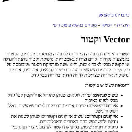
כתבו לנו בוואצאפ
היוצרת
»
המילון
»
מונחים בנושא עיצוב גרפי
Vector וקטור
וקטור
הוא מונח בגרפיקה המתייחס לגרפיקה מבוססת וקטורים, הנוצרת
באמצעות נקודות, קווים וצורות גאומטריות. גרפיקת וקטור ניתנת להגדלה
או הקטנה מבלי לאבד איכות, והיא שונה מגרפיקת רסטר שמבוססת על
פיקסלים. וקטורים משמשים בעיקר בעיצוב לוגואים, אייקונים, איורים
וגרפיקות אחרות שצריכות להיות חדות וברורות בכל גודל.
דוגמאות לשימוש בוקטור:
עיצוב לוגואים:
יצירת לוגואים שניתן להגדיל או להקטין לכל גודל
מבלי לפגוע באיכות.
איורים דיגיטליים:
יצירת איורים וגרפיקות למגוון שימושים, כולל
דפוס ודיגיטל.
אייקונים וקטוריים:
עיצוב אייקונים וקטוריים שניתן לשנות את
גודלם ולהשתמש בהם באתרים ובאפליקציות.
גרפיקת דפוס:
שימוש בגרפיקת וקטור לעיצוב מוצרי דפוס כמו