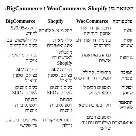
השוואה בין WooCommerce, Shopify ו-BigCommerce:
פלטפורמה
WooCommerce
Shopify
BigCommerce
חינם, אך דורשת
החל מ-$29.95
עלות
החל מ-$29 לחודש
אחסון ותחזוקה
לחודש
קלות
בינונית, דורשת ידע
קלה מאוד,
קלה לשימוש, עם
שימוש
בוורדפרס
אינטואיטיבית
כלים מתקדמים
מוגבלת
גבוהה, מותאמת
גבוהה, מותאמת
גמישות
לאפשרויות
אישית
אישית
Shopify
תמיכה 24/7
תמיכה 24/7
תמיכה
פורומים, קהילה,
בצ'אט, טלפון
בצ'אט, טלפון
טכנית
תמיכה דרך וורדפרס
ודוא"ל
ודוא"ל
יכולות
תוספים רבים ל-
כלים מובנים
כלים מובנים
שיווק
SEO ושיווק
לשיווק ו-SEO
לשיווק ו-SEO
תבניות
תבניות
התאמה
תלוי בערכת נושא
רספונסיביות
רספונסיביות
למובייל
מובנות
מובנות
תוספים רבים
חנות אפליקציות
שילובים רבים עם
אינטגרציות
ושילובים עם צד
גדולה
צד שלישי
שלישי