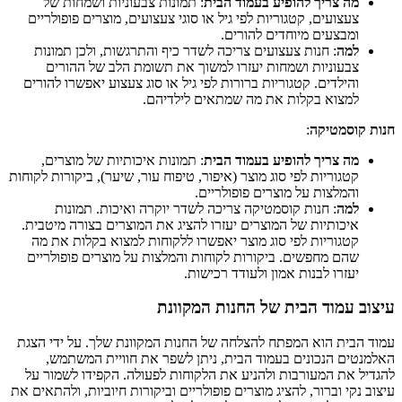
מה צריך להופיע בעמוד הבית
: תמונות צבעוניות ושמחות של
צעצועים, קטגוריות לפי גיל או סוגי צעצועים, מוצרים פופולריים
ומבצעים מיוחדים להורים.
למה
: חנות צעצועים צריכה לשדר כיף והתרגשות, ולכן תמונות
צבעוניות ושמחות יעזרו למשוך את תשומת הלב של ההורים
והילדים. קטגוריות ברורות לפי גיל או סוג צעצוע יאפשרו להורים
למצוא בקלות את מה שמתאים לילדיהם.
חנות קוסמטיקה
:
מה צריך להופיע בעמוד הבית
: תמונות איכותיות של מוצרים,
קטגוריות לפי סוג מוצר (איפור, טיפוח עור, שיער), ביקורות לקוחות
והמלצות על מוצרים פופולריים.
למה
: חנות קוסמטיקה צריכה לשדר יוקרה ואיכות. תמונות
איכותיות של המוצרים יעזרו להציג את המוצרים בצורה מיטבית.
קטגוריות לפי סוג מוצר יאפשרו ללקוחות למצוא בקלות את מה
שהם מחפשים. ביקורות לקוחות והמלצות על מוצרים פופולריים
יעזרו לבנות אמון ולעודד רכישות.
עיצוב עמוד הבית של החנות המקוונת
עמוד הבית הוא המפתח להצלחה של החנות המקוונת שלך. על ידי הצגת
האלמנטים הנכונים בעמוד הבית, ניתן לשפר את חוויית המשתמש,
להגדיל את המעורבות ולהניע את הלקוחות לפעולה. הקפידו לשמור על
עיצוב נקי וברור, להציג מוצרים פופולריים וביקורות חיוביות, ולהתאים את