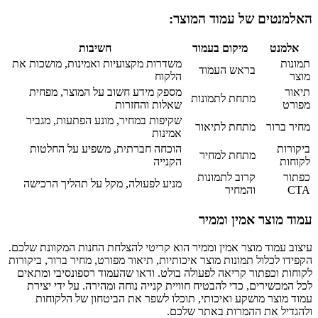
האלמנטים של עמוד המוצר:
אלמנט
מיקום בעמוד
חשיבות
תמונות
משדרות מקצועיות ואמינות, מושכות את
בראש העמוד
מוצר
הלקוח
תיאור
מספק מידע חשוב על המוצר, מפחית
מתחת לתמונות
מפורט
שאלות והחזרות
שקיפות במחיר, מונע הפתעות, מגביר
מחיר ברור
מתחת לתיאור
אמינות
ביקורות
הוכחה חברתית, משפיע על החלטות
מתחת למחיר
לקוחות
הקנייה
כפתור
קרוב לתמונות
מניע לפעולה, מקל על תהליך הרכישה
CTA
והמחיר
עמוד מוצר אמין וממיר
עיצוב עמוד מוצר אמין וממיר הוא קריטי להצלחת החנות המקוונת שלכם.
הקפידו לכלול תמונות מוצר איכותיות, תיאור מפורט, מחיר ברור, ביקורות
לקוחות וכפתור קריאה לפעולה בולט. ודאו שהעמוד רספונסיבי ומתאים
לכל המכשירים, כדי להבטיח חוויית קנייה נוחה ומהירה. על ידי יצירת
עמוד מוצר מושקע ואיכותי, תוכלו לשפר את הביטחון של הלקוחות
ולהגדיל את ההמרות באתר שלכם.