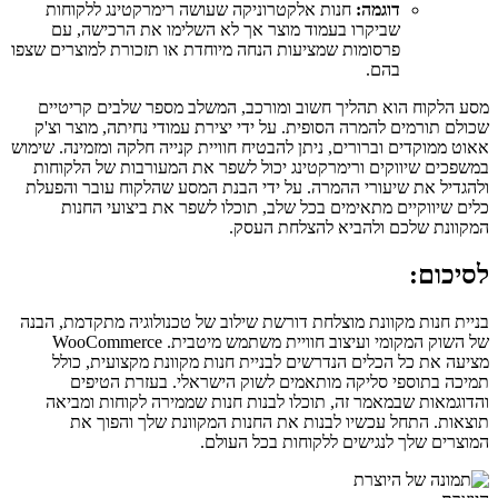
דוגמה:
חנות אלקטרוניקה שעושה רימרקטינג ללקוחות
שביקרו בעמוד מוצר אך לא השלימו את הרכישה, עם
פרסומות שמציעות הנחה מיוחדת או תזכורת למוצרים שצפו
בהם.
מסע הלקוח הוא תהליך חשוב ומורכב, המשלב מספר שלבים קריטיים
שכולם תורמים להמרה הסופית. על ידי יצירת עמודי נחיתה, מוצר וצ'ק
אאוט ממוקדים וברורים, ניתן להבטיח חוויית קנייה חלקה ומזמינה. שימוש
במשפכים שיווקים ורימרקטינג יכול לשפר את המעורבות של הלקוחות
ולהגדיל את שיעורי ההמרה. על ידי הבנת המסע שהלקוח עובר והפעלת
כלים שיווקיים מתאימים בכל שלב, תוכלו לשפר את ביצועי החנות
המקוונת שלכם ולהביא להצלחת העסק.
לסיכום:
בניית חנות מקוונת מוצלחת דורשת שילוב של טכנולוגיה מתקדמת, הבנה
של השוק המקומי ועיצוב חוויית משתמש מיטבית. WooCommerce
מציעה את כל הכלים הנדרשים לבניית חנות מקוונת מקצועית, כולל
תמיכה בתוספי סליקה מותאמים לשוק הישראלי. בעזרת הטיפים
והדוגמאות שבמאמר זה, תוכלו לבנות חנות שממירה לקוחות ומביאה
תוצאות. התחל עכשיו לבנות את החנות המקוונת שלך והפוך את
המוצרים שלך לנגישים ללקוחות בכל העולם.