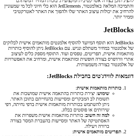
להציג תוכן בצורה אטרקטיבית ומקצועית. בזכות המחיר המשתלם
והתמיכה המלאה באלמנטור, JetElements הוא כלי חיוני לכל מי שמעוניין
להרחיב את יכולות עיצוב האתר שלו ולהפוך את האתר לאטרקטיבי
וממיר יותר.
JetBlocks
JetBlocks הוא תוסף המיועד להוסיף אלמנטים מותאמים אישית לבלוקים
של אלמנטור במחיר משתלם ונגיש. עם JetBlocks ניתן להוסיף כותרות
מותאמות אישית, תפריטים, טפסים ועוד. התוסף מספק כלים לעיצוב
אתרי וורדפרס בצורה חופשית ומותאמת אישית, ומרחיב את האפשרויות
של אלמנטור בצורה משמעותית.
דוגמאות לווידג'טים בחבילת JetBlocks:
כותרות מותאמות אישית
:
שימוש
: יצירת כותרות בהתאמה אישית שמושכות את
תשומת לב המבקרים ומסייעות בהנחייתם בתוכן האתר.
ניתן להשתמש בכותרות מותאמות אישית בדפי נחיתה, דפי
שירותים או פוסטים בבלוג.
למה זה חשוב
: כותרות מותאמות אישית משפרות את
האסתטיקה של האתר ומסייעות בהעברת המסר בצורה
ברורה ויעילה.
תפריטים מותאמים אישית
: