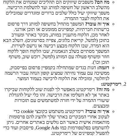
מה הם?
משפכים שיווקים הם תהליכים שמנחים את הלקוח
מהשלב הראשון של חשיפה למותג ועד להשלמת הרכישה.
משפך שיווקי יעיל כולל שלבים ברורים ומוגדרים שמובילים
את הלקוח לעבר ההמרה.
איך זה עובד?
המשפך מתחיל בחשיפה למותג דרך פרסום
ברשתות חברתיות, קמפיינים ממומנים או תוכן אורגני.
לאחר מכן, הלקוח מתעניין במותג, מבקר באתר ומעורב
בתוכן (למשל, קריאת בלוגים, צפייה בסרטונים). השלב הבא
הוא המרה, שבו הלקוח מבצע רכישה או נרשם לשירות.
המשפך מסתיים בשלב הנאמנות, שבו הלקוח הופך ללקוח
חוזר ומשתף פעולה עם המותג (למשל, רוכש שוב, משתף
תוכן וכו').
דוגמה:
חנות בגדים שמתחילה בקמפיין פרסום בפייסבוק,
ממשיכה עם עמוד נחיתה שמציע קופון הנחה עבור הרשמה
לניוזלטר, ומובילה את הלקוח לרכישה בעמוד המוצר.
רימרקטינג:
מה זה?
רימרקטינג מאפשר לך לפנות שוב ללקוחות שביקרו
באתר אך לא השלימו את הרכישה. זהו כלי יעיל להגדלת
שיעורי ההמרה על ידי חזרה למשתמשים עם תזכורות
ומבצעים.
איך זה עובד?
רימרקטינג משתמש בקובצי cookie כדי
לעקוב אחרי המבקרים באתר שלך ולהציג להם פרסומות
מותאמות אישית כאשר הם גולשים באתרים אחרים. ניתן
להשתמש בפלטפורמות כמו Google Ads, פייסבוק ועוד כדי
להפעיל קמפיינים של רימרקטינג.