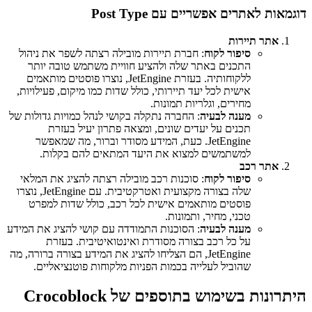
דוגמאות לאתרים אפשריים עם Post Type
אתר תיירות
סיפור לקוח
: חברת תיירות מובילה רצתה לשפר את ניהול
התכנים באתר שלה ולהציע חוויית משתמש טובה יותר
ללקוחותיה. בעזרת JetEngine, נוצרו פוסטים מותאמים
אישית לכל יעד תיירותי, כולל שדות כמו מיקום, פעילויות,
מחירים, וגלריות תמונות.
מענה לבעיה
: החברה נתקלה בקושי לנהל כמויות גדולות של
תכנים על יעדים שונים, ומצאה פתרון יעיל בעזרת
JetEngine. כעת, המידע מסודר וברור, מה שמאפשר
למשתמשים למצוא את היעד המתאים להם בקלות.
אתר רכב
סיפור לקוח
: סוכנות רכב מובילה רצתה להציג את המלאי
שלה בצורה מקצועית ואטרקטיבית. עם JetEngine, נוצרו
פוסטים מותאמים אישית לכל רכב, כולל שדות למפרט
טכני, מחיר, ותמונות.
מענה לבעיה
: הסוכנות התמודדה עם קושי להציג את המידע
על כל רכב בצורה מסודרת ואינטואיטיבית. בעזרת
JetEngine, הם הצליחו להציג את המידע בצורה ברורה, מה
שהוביל לעלייה בכמות הפניות מלקוחות פוטנציאליים.
היתרונות בשימוש בתוספים של Crocoblock