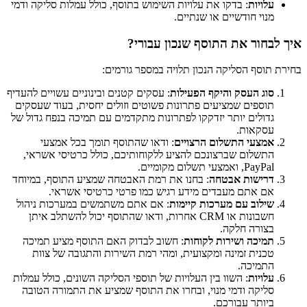
עלויות
: בדקו את עלויות השימוש בתוסף, כולל עמלות סליקה ודמי
מנוי חודשיים או שנתיים.
איך לבחור את התוסף שנכון עבורי?
בחירת תוסף הסליקה הנכון תלויה במספר גורמים:
סוג העסק והיקף הפעילות
: עסקים קטנים ובינוניים עשויים להעדיף
תוספים שמציעים פתרונות פשוטים וזולים יחסית, בעוד שעסקים
גדולים יותר יזדקקו לפתרונות מתקדמים עם תמיכה בנפח גדול של
עסקאות.
אמצעי התשלום הרצויים
: ודאו שהתוסף תומך בכל אמצעי
התשלום שברצונכם להציע ללקוחותיכם, כולל כרטיסי אשראי,
PayPal, ואמצעי תשלום מקומיים.
דרישות אבטחה
: בחנו את רמת האבטחה שמציע התוסף, במיוחד
אם אתם מעבדים מידע רגיש כמו פרטי כרטיסי אשראי.
שילוב עם מערכות קיימות
: אם אתם משתמשים במערכות ניהול
חשבונות או CRM אחרות, ודאו שהתוסף יכול להשתלב איתן
בצורה חלקה.
תמיכה ושירות לקוחות
: חשוב לבדוק האם התוסף מציע תמיכה
טכנית זמינה ומקצועית, ומהי רמת השירות והתגובה של צוות
התמיכה.
עלויות
: השוו בין העלויות של תוספי הסליקה השונים, כולל עמלות
סליקה ודמי מנוי, ובחרו את התוסף שמציע את התמורה הטובה
ביותר עבורכם.